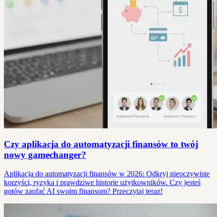
Czy aplikacja do automatyzacji finansów to twój
nowy gamechanger?
Aplikacja do automatyzacji finansów w 2026: Odkryj nieoczywiste
korzyści, ryzyka i prawdziwe historie użytkowników. Czy jesteś
gotów zaufać AI swoim finansom? Przeczytaj teraz!