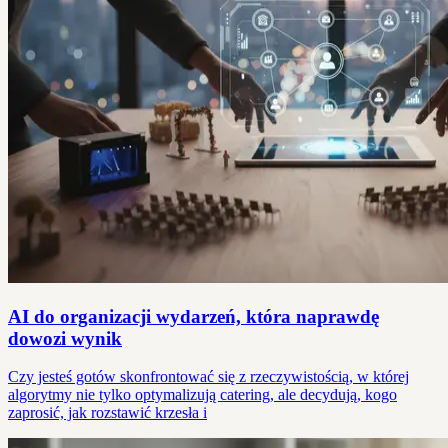
AI do organizacji wydarzeń, która naprawdę
dowozi wynik
Czy jesteś gotów skonfrontować się z rzeczywistością, w której
algorytmy nie tylko optymalizują catering, ale decydują, kogo
zaprosić, jak rozstawić krzesła i