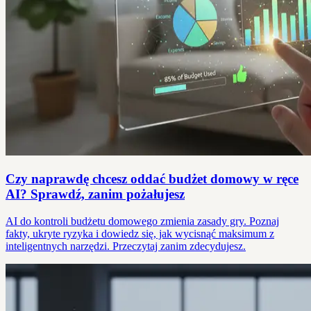
Czy naprawdę chcesz oddać budżet domowy w ręce
AI? Sprawdź, zanim pożałujesz
AI do kontroli budżetu domowego zmienia zasady gry. Poznaj
fakty, ukryte ryzyka i dowiedz się, jak wycisnąć maksimum z
inteligentnych narzędzi. Przeczytaj zanim zdecydujesz.