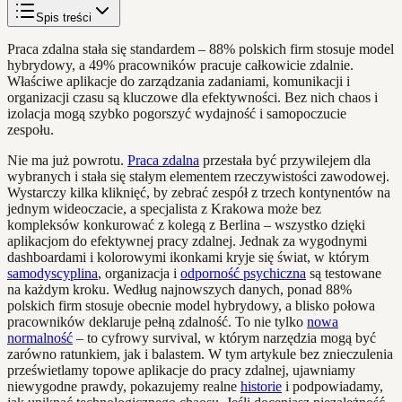
Spis treści
Praca zdalna stała się standardem – 88% polskich firm stosuje model
hybrydowy, a 49% pracowników pracuje całkowicie zdalnie.
Właściwe aplikacje do zarządzania zadaniami, komunikacji i
organizacji czasu są kluczowe dla efektywności. Bez nich chaos i
izolacja mogą szybko pogorszyć wydajność i samopoczucie
zespołu.
Nie ma już powrotu.
Praca zdalna
przestała być przywilejem dla
wybranych i stała się stałym elementem rzeczywistości zawodowej.
Wystarczy kilka kliknięć, by zebrać zespół z trzech kontynentów na
jednym wideoczacie, a specjalista z Krakowa może bez
kompleksów konkurować z kolegą z Berlina – wszystko dzięki
aplikacjom do efektywnej pracy zdalnej. Jednak za wygodnymi
dashboardami i kolorowymi ikonkami kryje się świat, w którym
samodyscyplina
, organizacja i
odporność psychiczna
są testowane
na każdym kroku. Według najnowszych danych, ponad 88%
polskich firm stosuje obecnie model hybrydowy, a blisko połowa
pracowników deklaruje pełną zdalność. To nie tylko
nowa
normalność
– to cyfrowy survival, w którym narzędzia mogą być
zarówno ratunkiem, jak i balastem. W tym artykule bez znieczulenia
prześwietlamy topowe aplikacje do pracy zdalnej, ujawniamy
niewygodne prawdy, pokazujemy realne
historie
i podpowiadamy,