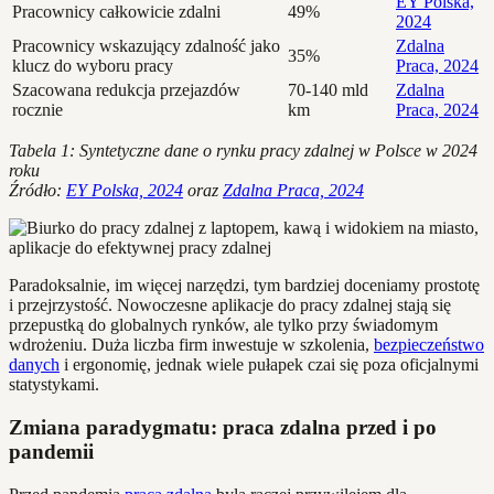
EY Polska,
Pracownicy całkowicie zdalni
49%
2024
Pracownicy wskazujący zdalność jako
Zdalna
35%
klucz do wyboru pracy
Praca, 2024
Szacowana redukcja przejazdów
70-140 mld
Zdalna
rocznie
km
Praca, 2024
Tabela 1: Syntetyczne dane o rynku pracy zdalnej w Polsce w 2024
roku
Źródło:
EY Polska, 2024
oraz
Zdalna Praca, 2024
Paradoksalnie, im więcej narzędzi, tym bardziej doceniamy prostotę
i przejrzystość. Nowoczesne aplikacje do pracy zdalnej stają się
przepustką do globalnych rynków, ale tylko przy świadomym
wdrożeniu. Duża liczba firm inwestuje w szkolenia,
bezpieczeństwo
danych
i ergonomię, jednak wiele pułapek czai się poza oficjalnymi
statystykami.
Zmiana paradygmatu: praca zdalna przed i po
pandemii