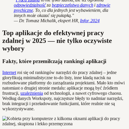
odpowiedzialność
za
bezpieczeństwo danych
i
zdrowie
psychiczne
. To, co dla jednych jest wybawieniem, dla
innych może okazać się pułapką."
— Dr. Tomasz Michalik, ekspert HR,
Infor, 2024
Top aplikacje do efektywnej pracy
zdalnej w 2025 — nie tylko oczywiste
wybory
Fakty, które przemilczają rankingi aplikacji
Internet
roi się od rankingów narzędzi do pracy zdalnej – jedne
gloryfikują minimalistyczne to-do listy, inne kładą nacisk na
rozbudowane platformy do zarządzania projektami. Mało kto mówi
natomiast o drugiej stronie medalu: aplikacje mogą być źródłem
frustracji,
uzależnienia
od technologii, a nawet cyfrowego chaosu.
Według danych Workspoty, najczęstsze błędy to nadmiar narzędzi,
brak integracji i przeładowanie funkcjiami, które realnie nie są
wykorzystywane.