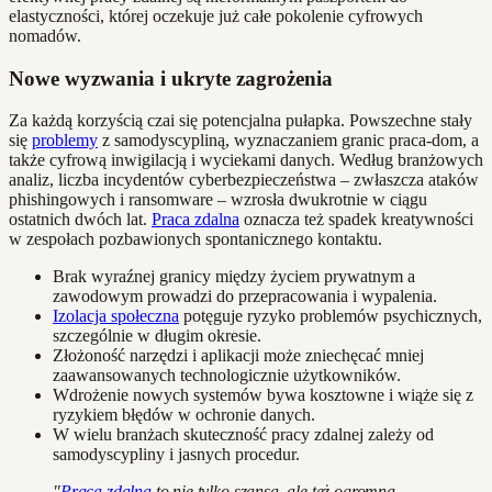
elastyczności, której oczekuje już całe pokolenie cyfrowych
nomadów.
Nowe wyzwania i ukryte zagrożenia
Za każdą korzyścią czai się potencjalna pułapka. Powszechne stały
się
problemy
z samodyscypliną, wyznaczaniem granic praca-dom, a
także cyfrową inwigilacją i wyciekami danych. Według branżowych
analiz, liczba incydentów cyberbezpieczeństwa – zwłaszcza ataków
phishingowych i ransomware – wzrosła dwukrotnie w ciągu
ostatnich dwóch lat.
Praca zdalna
oznacza też spadek kreatywności
w zespołach pozbawionych spontanicznego kontaktu.
Brak wyraźnej granicy między życiem prywatnym a
zawodowym prowadzi do przepracowania i wypalenia.
Izolacja społeczna
potęguje ryzyko problemów psychicznych,
szczególnie w długim okresie.
Złożoność narzędzi i aplikacji może zniechęcać mniej
zaawansowanych technologicznie użytkowników.
Wdrożenie nowych systemów bywa kosztowne i wiąże się z
ryzykiem błędów w ochronie danych.
W wielu branżach skuteczność pracy zdalnej zależy od
samodyscypliny i jasnych procedur.
"
Praca zdalna
to nie tylko szansa, ale też ogromna