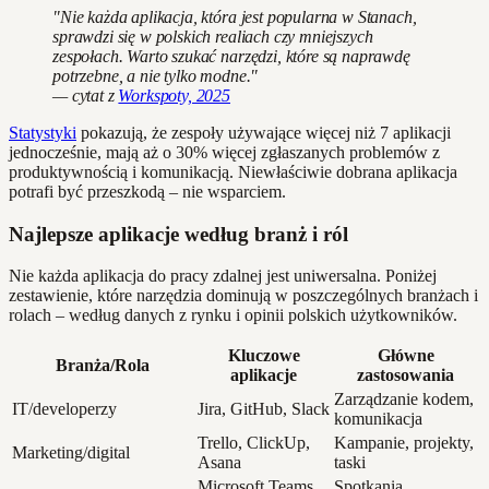
"Nie każda aplikacja, która jest popularna w Stanach,
sprawdzi się w polskich realiach czy mniejszych
zespołach. Warto szukać narzędzi, które są naprawdę
potrzebne, a nie tylko modne."
— cytat z
Workspoty, 2025
Statystyki
pokazują, że zespoły używające więcej niż 7 aplikacji
jednocześnie, mają aż o 30% więcej zgłaszanych problemów z
produktywnością i komunikacją. Niewłaściwie dobrana aplikacja
potrafi być przeszkodą – nie wsparciem.
Najlepsze aplikacje według branż i ról
Nie każda aplikacja do pracy zdalnej jest uniwersalna. Poniżej
zestawienie, które narzędzia dominują w poszczególnych branżach i
rolach – według danych z rynku i opinii polskich użytkowników.
Kluczowe
Główne
Branża/Rola
aplikacje
zastosowania
Zarządzanie kodem,
IT/developerzy
Jira, GitHub, Slack
komunikacja
Trello, ClickUp,
Kampanie, projekty,
Marketing/digital
Asana
taski
Microsoft Teams,
Spotkania,