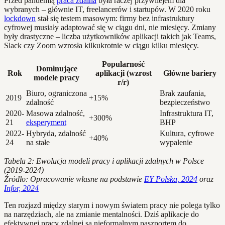
Przed pandemią
praca zdalna
była raczej przywilejem dla
wybranych – głównie IT, freelancerów i startupów. W 2020 roku
lockdown
stał się testem masowym: firmy bez infrastruktury
cyfrowej musiały adaptować się w ciągu dni, nie miesięcy. Zmiany
były drastyczne – liczba użytkowników aplikacji takich jak Teams,
Slack czy Zoom wzrosła kilkukrotnie w ciągu kilku miesięcy.
Popularność
Dominujące
Rok
aplikacji (wzrost
Główne bariery
modele pracy
r/r)
Biuro, ograniczona
Brak zaufania,
2019
+15%
zdalność
bezpieczeństwo
2020-
Masowa zdalność,
Infrastruktura IT,
+300%
21
eksperyment
BHP
2022-
Hybryda, zdalność
Kultura, cyfrowe
+40%
24
na stałe
wypalenie
Tabela 2: Ewolucja modeli pracy i aplikacji zdalnych w Polsce
(2019-2024)
Źródło: Opracowanie własne na podstawie
EY Polska, 2024
oraz
Infor, 2024
Ten rozjazd między starym i nowym światem pracy nie polega tylko
na narzędziach, ale na zmianie mentalności. Dziś aplikacje do
efektywnej pracy zdalnej są nieformalnym paszportem do