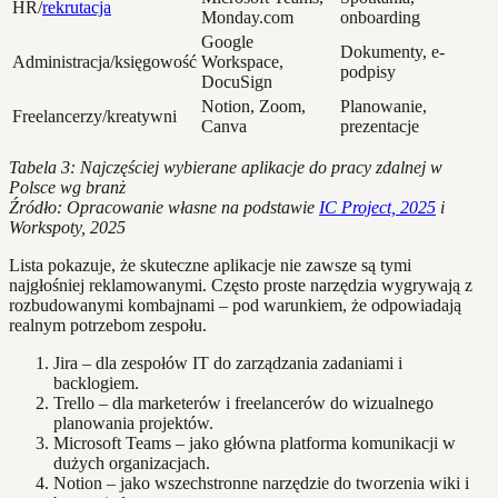
HR/
rekrutacja
Monday.com
onboarding
Google
Dokumenty, e-
Administracja/księgowość
Workspace,
podpisy
DocuSign
Notion, Zoom,
Planowanie,
Freelancerzy/kreatywni
Canva
prezentacje
Tabela 3: Najczęściej wybierane aplikacje do pracy zdalnej w
Polsce wg branż
Źródło: Opracowanie własne na podstawie
IC Project, 2025
i
Workspoty, 2025
Lista pokazuje, że skuteczne aplikacje nie zawsze są tymi
najgłośniej reklamowanymi. Często proste narzędzia wygrywają z
rozbudowanymi kombajnami – pod warunkiem, że odpowiadają
realnym potrzebom zespołu.
Jira – dla zespołów IT do zarządzania zadaniami i
backlogiem.
Trello – dla marketerów i freelancerów do wizualnego
planowania projektów.
Microsoft Teams – jako główna platforma komunikacji w
dużych organizacjach.
Notion – jako wszechstronne narzędzie do tworzenia wiki i