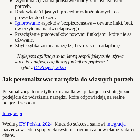
Wybór narzędzia na podstawie mody zamiast realnych
potrzeb.
Brak szkoleń i jasnych procedur wdrożeniowych, co
prowadzi do chaosu.
Ignorowanie
aspektów bezpieczeństwa – otwarte linki, brak
uwierzytelniania dwuetapowego.
Przeciążenie pracowników nowymi funkcjami, które nie są
używane.
Zbyt szybka zmiana narzędzi, bez czasu na adaptację.
"Najlepsza aplikacja to ta, którą zespół faktycznie używa
– nie ta z największą liczbą funkcji na papierze."
— cytat z
IC Project, 2025
Jak personalizować narzędzia do własnych potrzeb
Personalizacja to nie tylko zmiana tła w aplikacji. To strategiczne
podejście do wdrażania narzędzi, które odpowiadają na realne
bolączki zespołu.
Integracja
Według
EY Polska, 2024
, klucz do sukcesu stanowi
integracja
narzędzi w jeden spójny ekosystem – ogranicza powielanie zadań i
chaos.