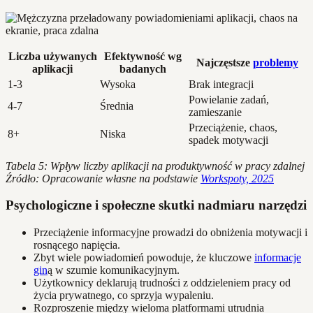
Liczba używanych
Efektywność wg
Najczęstsze
problemy
aplikacji
badanych
1-3
Wysoka
Brak integracji
Powielanie zadań,
4-7
Średnia
zamieszanie
Przeciążenie, chaos,
8+
Niska
spadek motywacji
Tabela 5: Wpływ liczby aplikacji na produktywność w pracy zdalnej
Źródło: Opracowanie własne na podstawie
Workspoty, 2025
Psychologiczne i społeczne skutki nadmiaru narzędzi
Przeciążenie informacyjne prowadzi do obniżenia motywacji i
rosnącego napięcia.
Zbyt wiele powiadomień powoduje, że kluczowe
informacje
gin
ą w szumie komunikacyjnym.
Użytkownicy deklarują trudności z oddzieleniem pracy od
życia prywatnego, co sprzyja wypaleniu.
Rozproszenie między wieloma platformami utrudnia