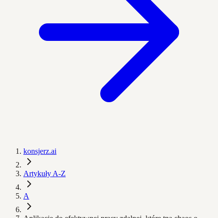
konsjerz.ai
Artykuły A-Z
A