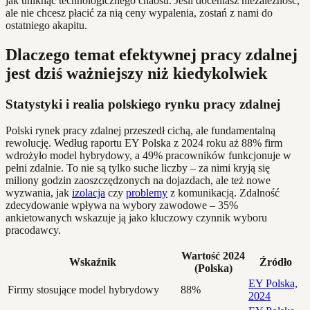
jak uniknąć technologicznego chaosu. Jeśli doceniasz niezależność,
ale nie chcesz płacić za nią ceny wypalenia, zostań z nami do
ostatniego akapitu.
Dlaczego temat efektywnej pracy zdalnej
jest dziś ważniejszy niż kiedykolwiek
Statystyki i realia polskiego rynku pracy zdalnej
Polski rynek pracy zdalnej przeszedł cichą, ale fundamentalną
rewolucję. Według raportu EY Polska z 2024 roku aż 88% firm
wdrożyło model hybrydowy, a 49% pracowników funkcjonuje w
pełni zdalnie. To nie są tylko suche liczby – za nimi kryją się
miliony godzin zaoszczędzonych na dojazdach, ale też nowe
wyzwania, jak
izolacja
czy
problemy
z komunikacją. Zdalność
zdecydowanie wpływa na wybory zawodowe – 35%
ankietowanych wskazuje ją jako kluczowy czynnik wyboru
pracodawcy.
Wartość 2024
Wskaźnik
Źródło
(Polska)
EY Polska,
Firmy stosujące model hybrydowy
88%
2024