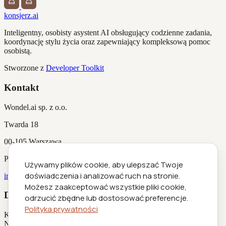
konsjerz.ai
Inteligentny, osobisty asystent AI obsługujący codzienne zadania,
koordynację stylu życia oraz zapewniający kompleksową pomoc
osobistą.
Stworzone z
Developer Toolkit
Kontakt
Wondel.ai sp. z o.o.
Twarda 18
00-105 Warszawa
Polska
Używamy plików cookie, aby ulepszać Twoje
doświadczenia i analizować ruch na stronie.
info@konsjerz.ai
Możesz zaakceptować wszystkie pliki cookie,
Dane rejestrowe
odrzucić zbędne lub dostosować preferencje.
Polityka prywatności
KRS
0001029516
NIP
5252951298