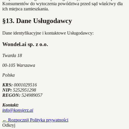
Konsumentów do wytoczenia powództwa przed sąd właściwy dla
ich miejsca zamieszkania.
§13. Dane Usługodawcy
Dane identyfikacyjne i kontaktowe Usługodawcy:
Wondel.ai sp. z o.o.
Twarda 18
00-105 Warszawa
Polska
KRS:
0001029516
NIP:
5252951298
REGON:
524989057
Kontakt:
info@konsjerz.ai
← Rozpocznij
Polityka prywatności
Odkryj