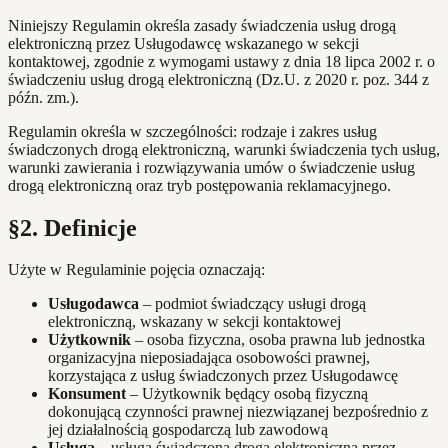
Niniejszy Regulamin określa zasady świadczenia usług drogą
elektroniczną przez Usługodawcę wskazanego w sekcji
kontaktowej, zgodnie z wymogami ustawy z dnia 18 lipca 2002 r. o
świadczeniu usług drogą elektroniczną (Dz.U. z 2020 r. poz. 344 z
późn. zm.).
Regulamin określa w szczególności: rodzaje i zakres usług
świadczonych drogą elektroniczną, warunki świadczenia tych usług,
warunki zawierania i rozwiązywania umów o świadczenie usług
drogą elektroniczną oraz tryb postępowania reklamacyjnego.
§2. Definicje
Użyte w Regulaminie pojęcia oznaczają:
Usługodawca
– podmiot świadczący usługi drogą
elektroniczną, wskazany w sekcji kontaktowej
Użytkownik
– osoba fizyczna, osoba prawna lub jednostka
organizacyjna nieposiadająca osobowości prawnej,
korzystająca z usług świadczonych przez Usługodawcę
Konsument
– Użytkownik będący osobą fizyczną
dokonującą czynności prawnej niezwiązanej bezpośrednio z
jej działalnością gospodarczą lub zawodową
Usługa
– usługa świadczona drogą elektroniczną przez