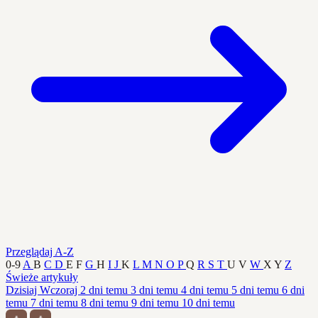
Przeglądaj A-Z
0-9
A
B
C
D
E
F
G
H
I
J
K
L
M
N
O
P
Q
R
S
T
U
V
W
X
Y
Z
Świeże artykuły
Dzisiaj
Wczoraj
2 dni temu
3 dni temu
4 dni temu
5 dni temu
6 dni
temu
7 dni temu
8 dni temu
9 dni temu
10 dni temu