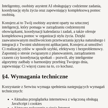
Inteligentny, osobisty asystent AI obsługujący codzienne zadania,
koordynację stylu życia oraz zapewniający kompleksową pomoc
osobistą.
Konsjerz.ai to Twój osobisty asystent oparty na sztucznej
inteligencji, który pomaga w zarządzaniu codziennymi
obowiązkami, koordynacji kalendarza i zadań, a także oferuje
kompleksową pomoc w organizacji stylu życia. Dzięki
zaawansowanym możliwościom przetwarzania języka naturalnego i
integracji z Twoimi ulubionymi aplikacjami, Konsjerz.ai umożliwi
Ci realizację celów w sposób szybki, efektywny i bezproblemowy.
Zapomnij o stresie związanym z planowaniem, zarządzaniem
czasem czy koordynacją spotkań – pozwól, aby inteligentne
algorytmy zadbały o harmonijny przebieg Twojego dnia,
zapewniając Ci więcej czasu na to, co kochasz.
§4. Wymagania techniczne
Korzystanie z Serwisu wymaga spełnienia następujących wymagań
technicznych:
•
Aktualna przeglądarka internetowa z włączoną obsługą
JavaScript i cookies
•
Aktywne połączenie z siecią Internet