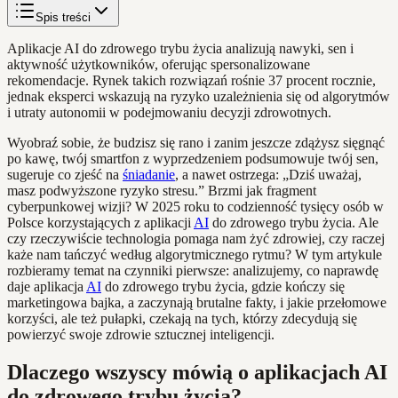
Spis treści
Aplikacje AI do zdrowego trybu życia analizują nawyki, sen i
aktywność użytkowników, oferując spersonalizowane
rekomendacje. Rynek takich rozwiązań rośnie 37 procent rocznie,
jednak eksperci wskazują na ryzyko uzależnienia się od algorytmów
i utraty autonomii w podejmowaniu decyzji zdrowotnych.
Wyobraź sobie, że budzisz się rano i zanim jeszcze zdążysz sięgnąć
po kawę, twój smartfon z wyprzedzeniem podsumowuje twój sen,
sugeruje co zjeść na
śniadanie
, a nawet ostrzega: „Dziś uważaj,
masz podwyższone ryzyko stresu.” Brzmi jak fragment
cyberpunkowej wizji? W 2025 roku to codzienność tysięcy osób w
Polsce korzystających z aplikacji
AI
do zdrowego trybu życia. Ale
czy rzeczywiście technologia pomaga nam żyć zdrowiej, czy raczej
każe nam tańczyć według algorytmicznego rytmu? W tym artykule
rozbieramy temat na czynniki pierwsze: analizujemy, co naprawdę
daje aplikacja
AI
do zdrowego trybu życia, gdzie kończy się
marketingowa bajka, a zaczynają brutalne fakty, i jakie przełomowe
korzyści, ale też pułapki, czekają na tych, którzy zdecydują się
powierzyć swoje zdrowie sztucznej inteligencji.
Dlaczego wszyscy mówią o aplikacjach AI
do zdrowego trybu życia?