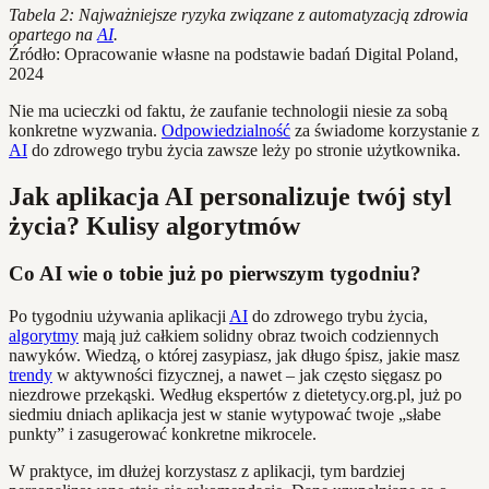
Tabela 2: Najważniejsze ryzyka związane z automatyzacją zdrowia
opartego na
AI
.
Źródło: Opracowanie własne na podstawie badań Digital Poland,
2024
Nie ma ucieczki od faktu, że zaufanie technologii niesie za sobą
konkretne wyzwania.
Odpowiedzialność
za świadome korzystanie z
AI
do zdrowego trybu życia zawsze leży po stronie użytkownika.
Jak aplikacja AI personalizuje twój styl
życia? Kulisy algorytmów
Co AI wie o tobie już po pierwszym tygodniu?
Po tygodniu używania aplikacji
AI
do zdrowego trybu życia,
algorytmy
mają już całkiem solidny obraz twoich codziennych
nawyków. Wiedzą, o której zasypiasz, jak długo śpisz, jakie masz
trendy
w aktywności fizycznej, a nawet – jak często sięgasz po
niezdrowe przekąski. Według ekspertów z dietetycy.org.pl, już po
siedmiu dniach aplikacja jest w stanie wytypować twoje „słabe
punkty” i zasugerować konkretne mikrocele.
W praktyce, im dłużej korzystasz z aplikacji, tym bardziej