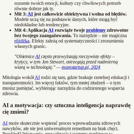
rozumie twoich emocji, kultury czy chwilowych potrzeb
równie dobrze jak ty.
Mit 3:
AI
jest całkowicie obiektywna i wolna od błędów.
Modele uczą się na podstawie danych, które mogą być
niedokładne lub tendencyjne.
Mit 4: Aplikacja
AI
rozwiąże twoje
problemy
zdrowotne
bez twojego zaangażowania.
To narzędzie – nie magiczna
różdżka
. Efekty zależą od systematyczności i zrozumienia
własnych granic.
"Obietnice
AI
często przewyższają rzeczywiste efekty –
krytycy, w tym Jon Stewart, ostrzegają przed nadmierną
wiarą w technologię." —
mamstartup.pl, 2024
Mitologia wokół
AI
rodzi się tam, gdzie brakuje rzetelnej edukacji i
transparentności. Im więcej faktów, tym mniej złudzeń – o tym
musisz pamiętać, wybierając narzędzia do codziennego wsparcia
zdrowia.
AI a motywacja: czy sztuczna inteligencja naprawdę
cię zmieni?
AI
może skutecznie wspierać proces wprowadzania zdrowych
nawyków, ale nie jest uniwersalnym remedium na brak chęci.
Przykład? Wyzwania, grywalizacja i systemy punktowe w