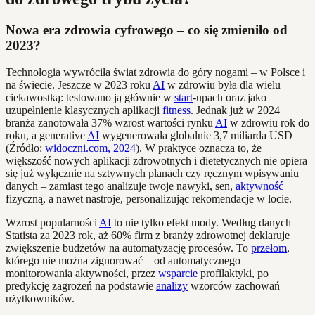
Nowa era zdrowia cyfrowego – co się zmieniło od
2023?
Technologia wywróciła świat zdrowia do góry nogami – w Polsce i
na świecie. Jeszcze w 2023 roku
AI
w zdrowiu była dla wielu
ciekawostką: testowano ją głównie w
start
-upach oraz jako
uzupełnienie klasycznych aplikacji
fitness
. Jednak już w 2024
branża zanotowała 37% wzrost wartości rynku
AI
w zdrowiu rok do
roku, a generative
AI
wygenerowała globalnie 3,7 miliarda USD
(Źródło:
widoczni.com, 2024
). W praktyce oznacza to, że
większość nowych aplikacji zdrowotnych i dietetycznych nie opiera
się już wyłącznie na sztywnych planach czy ręcznym wpisywaniu
danych – zamiast tego analizuje twoje nawyki, sen,
aktywność
fizyczną, a nawet nastroje, personalizując rekomendacje w locie.
Wzrost popularności
AI
to nie tylko efekt mody. Według danych
Statista za 2023 rok, aż 60% firm z branży zdrowotnej deklaruje
zwiększenie budżetów na automatyzację procesów. To
przełom
,
którego nie można zignorować – od automatycznego
monitorowania aktywności, przez
wsparcie
profilaktyki, po
predykcję zagrożeń na podstawie
analizy
wzorców zachowań
użytkowników.