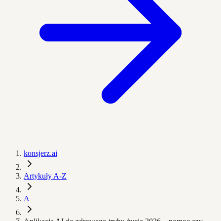
konsjerz.ai
Artykuły A-Z
A