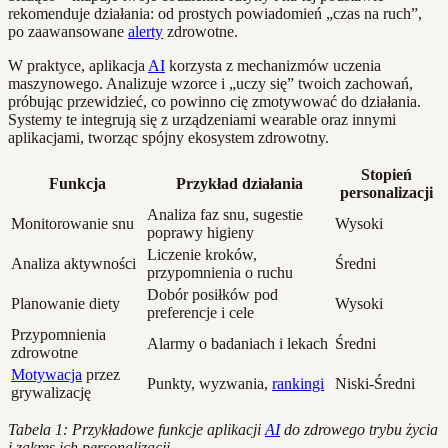
rekomenduje działania: od prostych powiadomień „czas na ruch”,
po zaawansowane
alerty
zdrowotne.
W praktyce, aplikacja
AI
korzysta z mechanizmów uczenia
maszynowego. Analizuje wzorce i „uczy się” twoich zachowań,
próbując przewidzieć, co powinno cię zmotywować do działania.
Systemy te integrują się z urządzeniami wearable oraz innymi
aplikacjami, tworząc spójny ekosystem zdrowotny.
Stopień
Funkcja
Przykład działania
personalizacji
Analiza faz snu, sugestie
Monitorowanie snu
Wysoki
poprawy higieny
Liczenie kroków,
Analiza aktywności
Średni
przypomnienia o ruchu
Dobór posiłków pod
Planowanie diety
Wysoki
preferencje i cele
Przypomnienia
Alarmy o badaniach i lekach
Średni
zdrowotne
Motywacja
przez
Punkty, wyzwania,
rankingi
Niski-Średni
grywalizację
Tabela 1: Przykładowe funkcje aplikacji
AI
do zdrowego trybu życia
i zakres ich personalizacji.