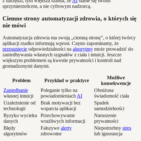
z narzędzi, tym większa szansa, że
AI
stanie się twoim
sprzymierzeńcem, a nie cyfrowym nadzorcą.
Ciemne strony automatyzacji zdrowia, o których się
nie mówi
Automatyzacja zdrowia ma swoją „ciemną stronę”, o której twórcy
aplikacji rzadko informują wprost. Często zapominamy, że
przesunięcie
odpowiedzialności na
algorytmy
może prowadzić do
zaniedbywania własnych sygnałów z ciała i intuicji. Jeszcze
większym problemem są kwestie prywatności i kontroli nad
gromadzonymi danymi.
Możliwe
Problem
Przykład w praktyce
konsekwencje
Zaniedbanie
Poleganie tylko na
Obniżona
własnej intuicji
powiadomieniach
AI
świadomość ciała
Uzależnienie od
Brak motywacji bez
Spadek
technologii
wsparcia aplikacji
samodzielności
Ryzyko wycieku
Przechowywanie
Naruszenie
danych
wrażliwych informacji
prywatności
Błędy
Fałszywe
alerty
Niepotrzebny
stres
algorytmów
zdrowotne
lub ignorancja