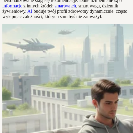
personalizowane stają się rekomendacje. Dane uzupełniane są o
informacje
z innych źródeł:
smartwatch
, smart waga, dziennik
żywieniowy.
AI
buduje twój profil zdrowotny dynamicznie, często
wyłapując zależności, których sam byś nie zauważył.