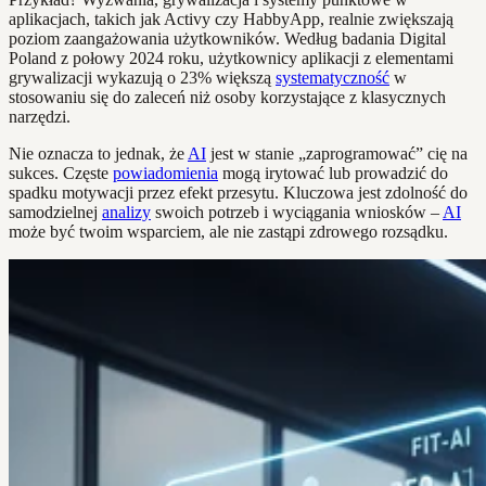
aplikacjach, takich jak Activy czy HabbyApp, realnie zwiększają
poziom zaangażowania użytkowników. Według badania Digital
Poland z połowy 2024 roku, użytkownicy aplikacji z elementami
grywalizacji wykazują o 23% większą
systematyczność
w
stosowaniu się do zaleceń niż osoby korzystające z klasycznych
narzędzi.
Nie oznacza to jednak, że
AI
jest w stanie „zaprogramować” cię na
sukces. Częste
powiadomienia
mogą irytować lub prowadzić do
spadku motywacji przez efekt przesytu. Kluczowa jest zdolność do
samodzielnej
analizy
swoich potrzeb i wyciągania wniosków –
AI
może być twoim wsparciem, ale nie zastąpi zdrowego rozsądku.