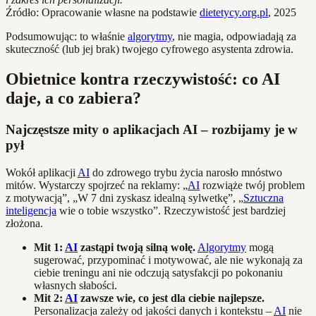
Źródło: Opracowanie własne na podstawie
dietetycy.org.pl
, 2025
Podsumowując: to właśnie
algorytmy
, nie magia, odpowiadają za
skuteczność (lub jej brak) twojego cyfrowego asystenta zdrowia.
Obietnice kontra rzeczywistość: co AI
daje, a co zabiera?
Najczęstsze mity o aplikacjach AI – rozbijamy je w
pył
Wokół aplikacji
AI
do zdrowego trybu życia narosło mnóstwo
mitów. Wystarczy spojrzeć na reklamy: „
AI
rozwiąże twój problem
z motywacją”, „W 7 dni zyskasz idealną sylwetkę”, „
Sztuczna
inteligencja
wie o tobie wszystko”. Rzeczywistość jest bardziej
złożona.
Mit 1:
AI
zastąpi twoją silną wolę.
Algorytmy
mogą
sugerować, przypominać i motywować, ale nie wykonają za
ciebie treningu ani nie odczują satysfakcji po pokonaniu
własnych słabości.
Mit 2:
AI
zawsze wie, co jest dla ciebie najlepsze.
Personalizacja zależy od jakości danych i kontekstu –
AI
nie