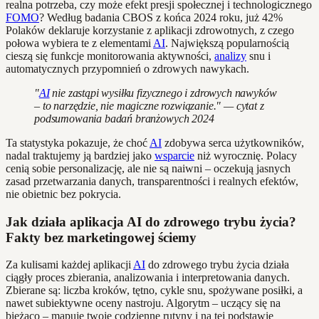
realna potrzeba, czy może efekt presji społecznej i technologicznego
FOMO
? Według badania CBOS z końca 2024 roku, już 42%
Polaków deklaruje korzystanie z aplikacji zdrowotnych, z czego
połowa wybiera te z elementami
AI
. Największą popularnością
cieszą się funkcje monitorowania aktywności,
analizy
snu i
automatycznych przypomnień o zdrowych nawykach.
"
AI
nie zastąpi wysiłku fizycznego i zdrowych nawyków
– to narzędzie, nie magiczne rozwiązanie." — cytat z
podsumowania badań branżowych 2024
Ta statystyka pokazuje, że choć
AI
zdobywa serca użytkowników,
nadal traktujemy ją bardziej jako
wsparcie
niż wyrocznię. Polacy
cenią sobie personalizację, ale nie są naiwni – oczekują jasnych
zasad przetwarzania danych, transparentności i realnych efektów,
nie obietnic bez pokrycia.
Jak działa aplikacja AI do zdrowego trybu życia?
Fakty bez marketingowej ściemy
Za kulisami każdej aplikacji
AI
do zdrowego trybu życia działa
ciągły proces zbierania, analizowania i interpretowania danych.
Zbierane są: liczba kroków, tętno, cykle snu, spożywane posiłki, a
nawet subiektywne oceny nastroju. Algorytm – uczący się na
bieżąco – mapuje twoje codzienne rutyny i na tej podstawie