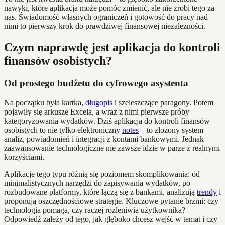
nawyki, które aplikacja może pomóc zmienić, ale nie zrobi tego za
nas. Świadomość własnych ograniczeń i gotowość do pracy nad
nimi to pierwszy krok do prawdziwej finansowej niezależności.
Czym naprawdę jest aplikacja do kontroli
finansów osobistych?
Od prostego budżetu do cyfrowego asystenta
Na początku była kartka,
długopis
i szeleszczące paragony. Potem
pojawiły się arkusze Excela, a wraz z nimi pierwsze próby
kategoryzowania wydatków. Dziś aplikacja do kontroli finansów
osobistych to nie tylko elektroniczny
notes
– to złożony system
analiz, powiadomień i integracji z kontami bankowymi. Jednak
zaawansowanie technologiczne nie zawsze idzie w parze z realnymi
korzyściami.
Aplikacje tego typu różnią się poziomem skomplikowania: od
minimalistycznych narzędzi do zapisywania wydatków, po
rozbudowane platformy, które łączą się z bankami, analizują
trendy
i
proponują oszczędnościowe strategie. Kluczowe pytanie brzmi: czy
technologia pomaga, czy raczej rozleniwia użytkownika?
Odpowiedź zależy od tego, jak głęboko chcesz wejść w temat i czy