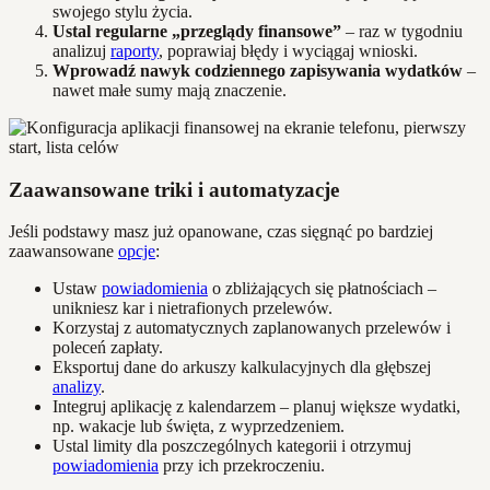
swojego stylu życia.
Ustal regularne „przeglądy finansowe”
– raz w tygodniu
analizuj
raporty
, poprawiaj błędy i wyciągaj wnioski.
Wprowadź nawyk codziennego zapisywania wydatków
–
nawet małe sumy mają znaczenie.
Zaawansowane triki i automatyzacje
Jeśli podstawy masz już opanowane, czas sięgnąć po bardziej
zaawansowane
opcje
:
Ustaw
powiadomienia
o zbliżających się płatnościach –
unikniesz kar i nietrafionych przelewów.
Korzystaj z automatycznych zaplanowanych przelewów i
poleceń zapłaty.
Eksportuj dane do arkuszy kalkulacyjnych dla głębszej
analizy
.
Integruj aplikację z kalendarzem – planuj większe wydatki,
np. wakacje lub święta, z wyprzedzeniem.
Ustal limity dla poszczególnych kategorii i otrzymuj
powiadomienia
przy ich przekroczeniu.