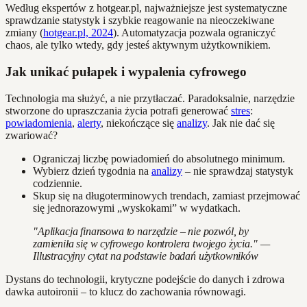
Według ekspertów z hotgear.pl, najważniejsze jest systematyczne
sprawdzanie statystyk i szybkie reagowanie na nieoczekiwane
zmiany (
hotgear.pl, 2024
). Automatyzacja pozwala ograniczyć
chaos, ale tylko wtedy, gdy jesteś aktywnym użytkownikiem.
Jak unikać pułapek i wypalenia cyfrowego
Technologia ma służyć, a nie przytłaczać. Paradoksalnie, narzędzie
stworzone do upraszczania życia potrafi generować
stres
:
powiadomienia
,
alerty
, niekończące się
analizy
. Jak nie dać się
zwariować?
Ograniczaj liczbę powiadomień do absolutnego minimum.
Wybierz dzień tygodnia na
analizy
– nie sprawdzaj statystyk
codziennie.
Skup się na długoterminowych trendach, zamiast przejmować
się jednorazowymi „wyskokami” w wydatkach.
"Aplikacja finansowa to narzędzie – nie pozwól, by
zamieniła się w cyfrowego kontrolera twojego życia." —
Illustracyjny cytat na podstawie badań użytkowników
Dystans do technologii, krytyczne podejście do danych i zdrowa
dawka autoironii – to klucz do zachowania równowagi.