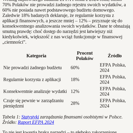
70% Polaków nie prowadzi żadnego rejestru swoich wydatków, a
60% nie posiada nawet podstawowego budżetu domowego.
Zaledwie 18% badanych deklaruje, że regularnie korzysta z
aplikacji finansowych, a jeszcze mniej – 12% – przyznaje się do
konsekwentnego analizowania swoich wydatków. Dane te obnażają
smutną prawdę: choć dostęp do narzędzi jest łatwiejszy niż
kiedykolwiek, większość z nas wciąż funkcjonuje w finansowej
„ciemności”.
Procent
Kategoria
Źródło
Polaków
EFPA Polska,
Nie prowadzi żadnego budżetu
60%
2024
EFPA Polska,
Regularnie korzysta z aplikacji
18%
2024
EFPA Polska,
Konsekwentnie analizuje wydatki
12%
2024
Czuje się pewnie w zarządzaniu
EFPA Polska,
28%
pieniędzmi
2024
Tabela 1:
Statystyki
zarządzania finansami osobistymi w Polsce.
Źródło:
Raport EFPA 2024
To nie jest kwestia braku narzędzi – to głęboko zakorzenione