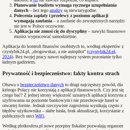
Planowanie budżetu wymaga ręcznego uzupełniania
danych
– bez tego
analizy
są niewiarygodne.
Polecenia zapłaty i przelewy z poziomu aplikacji
wymagają zaufania
– a zaufanie do zewnętrznych narzędzi
nie jest w Polsce oczywiste.
Aplikacja nie zmusi cię do dyscypliny
– nawyki finansowe
musisz wypracować samodzielnie.
Aplikacja do kontroli finansów osobistych to, według ekspertów z
czystybik24.pl, „drogowskaz, a nie autopilot” (
czystybik24.pl,
2024
). Bez twojej pracy nawet najlepszy system pozostanie tylko
ładnym gadżetem.
Prywatność i bezpieczeństwo: fakty kontra strach
Obawa o
bezpieczeństwo danych
to drugi najczęstszy powód, dla
którego Polacy nie korzystają z aplikacji finansowych. Czy jest się
czego bać? Z jednej strony większość uznanych aplikacji korzysta z
szyfrowania na poziomie bankowym i nie przechowuje haseł w
otwartej formie. Jednak rzeczywiste zagrożenia wynikają często z
błędów użytkownika – słabe hasła, brak aktualizacji, korzystanie z
publicznych sieci
WiFi
.
Według plotkosfera.pl nowe przepisy fiskalne pozwalają organom