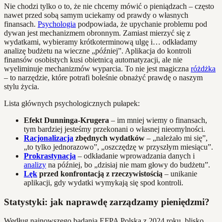
Nie chodzi tylko o to, że nie chcemy mówić o pieniądzach – często
nawet przed sobą samym uciekamy od prawdy o własnych
finansach.
Psychologia
podpowiada, że upychanie problemu pod
dywan jest mechanizmem obronnym. Zamiast mierzyć się z
wydatkami, wybieramy krótkoterminową ulgę i… odkładamy
analizę budżetu na wieczne „później”. Aplikacja do kontroli
finansów osobistych kusi obietnicą automatyzacji, ale nie
wyeliminuje mechanizmów wyparcia. To nie jest magiczna
różdżka
– to narzędzie, które potrafi boleśnie obnażyć prawdę o naszym
stylu życia.
Lista głównych psychologicznych pułapek:
Efekt Dunninga-Krugera
– im mniej wiemy o finansach,
tym bardziej jesteśmy przekonani o własnej nieomylności.
Racjonalizacja
zbędnych wydatków
– „należało mi się”,
„to tylko jednorazowo”, „oszczędzę w przyszłym miesiącu”.
Prokrastynacja
– odkładanie wprowadzania danych i
analizy
na później, bo „dzisiaj nie mam głowy do budżetu”.
Lęk
przed konfrontacją z rzeczywistością
– unikanie
aplikacji, gdy wydatki wymykają się spod kontroli.
Statystyki: jak naprawdę zarządzamy pieniędzmi?
Według najnowszego badania EFPA Polska z 2024 roku, blisko