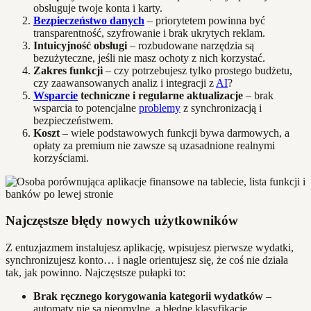
obsługuje twoje konta i karty.
Bezpieczeństwo danych
– priorytetem powinna być
transparentność, szyfrowanie i brak ukrytych reklam.
Intuicyjność obsługi
– rozbudowane narzędzia są
bezużyteczne, jeśli nie masz ochoty z nich korzystać.
Zakres funkcji
– czy potrzebujesz tylko prostego budżetu,
czy zaawansowanych analiz i integracji z
AI
?
Wsparcie
techniczne i regularne aktualizacje
– brak
wsparcia to potencjalne
problemy
z synchronizacją i
bezpieczeństwem.
Koszt
– wiele podstawowych funkcji bywa darmowych, a
opłaty za premium nie zawsze są uzasadnione realnymi
korzyściami.
Najczęstsze błędy nowych użytkowników
Z entuzjazmem instalujesz aplikację, wpisujesz pierwsze wydatki,
synchronizujesz konto… i nagle orientujesz się, że coś nie działa
tak, jak powinno. Najczęstsze pułapki to:
Brak ręcznego korygowania kategorii wydatków
–
automaty nie są nieomylne, a błędne klasyfikacje