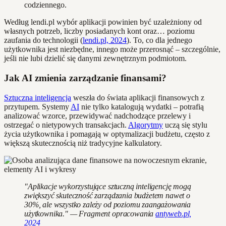
codziennego.
Według lendi.pl wybór aplikacji powinien być uzależniony od
własnych potrzeb, liczby posiadanych kont oraz… poziomu
zaufania do technologii (
lendi.pl, 2024
). To, co dla jednego
użytkownika jest niezbędne, innego może przerosnąć – szczególnie,
jeśli nie lubi dzielić się danymi zewnętrznym podmiotom.
Jak AI zmienia zarządzanie finansami?
Sztuczna inteligencja
weszła do świata aplikacji finansowych z
przytupem. Systemy
AI
nie tylko katalogują wydatki – potrafią
analizować wzorce, przewidywać nadchodzące przelewy i
ostrzegać o nietypowych transakcjach.
Algorytmy
uczą się stylu
życia użytkownika i pomagają w optymalizacji budżetu, często z
większą skutecznością niż tradycyjne kalkulatory.
"Aplikacje wykorzystujące sztuczną inteligencję mogą
zwiększyć skuteczność zarządzania budżetem nawet o
30%, ale wszystko zależy od poziomu zaangażowania
użytkownika." — Fragment opracowania
antyweb.pl,
2024