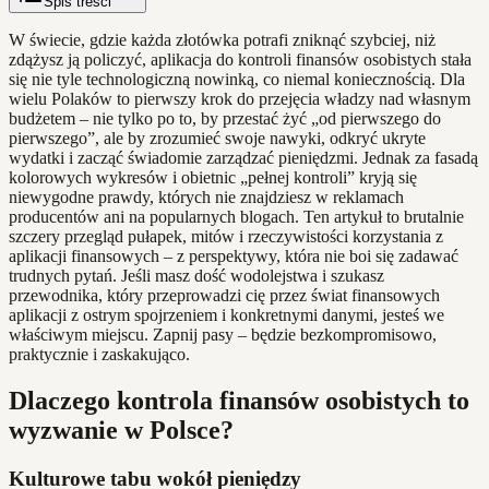
Spis treści
W świecie, gdzie każda złotówka potrafi zniknąć szybciej, niż
zdążysz ją policzyć, aplikacja do kontroli finansów osobistych stała
się nie tyle technologiczną nowinką, co niemal koniecznością. Dla
wielu Polaków to pierwszy krok do przejęcia władzy nad własnym
budżetem – nie tylko po to, by przestać żyć „od pierwszego do
pierwszego”, ale by zrozumieć swoje nawyki, odkryć ukryte
wydatki i zacząć świadomie zarządzać pieniędzmi. Jednak za fasadą
kolorowych wykresów i obietnic „pełnej kontroli” kryją się
niewygodne prawdy, których nie znajdziesz w reklamach
producentów ani na popularnych blogach. Ten artykuł to brutalnie
szczery przegląd pułapek, mitów i rzeczywistości korzystania z
aplikacji finansowych – z perspektywy, która nie boi się zadawać
trudnych pytań. Jeśli masz dość wodolejstwa i szukasz
przewodnika, który przeprowadzi cię przez świat finansowych
aplikacji z ostrym spojrzeniem i konkretnymi danymi, jesteś we
właściwym miejscu. Zapnij pasy – będzie bezkompromisowo,
praktycznie i zaskakująco.
Dlaczego kontrola finansów osobistych to
wyzwanie w Polsce?
Kulturowe tabu wokół pieniędzy