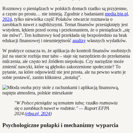
Rozmowy o pieniądzach w polskich domach rzadko są przyjemne,
a często po prostu… nie istnieją. Zgodnie z badaniami
media.big.pl,
2024
, tylko niewielka część Polaków otwarcie rozmawia o
zarobkach nawet z najbliższymi. Temat finansów przesiąknięty jest
wstydem, lękiem przed oceną i przekonaniem, że o pieniądzach „się
nie mówi”. Ten kulturowy kod przekłada się bezpośrednio na brak
edukacji finansowej i nieumiejętność
analizy
własnych wydatków.
W praktyce oznacza to, że aplikacja do kontroli finansów osobistych
już na starcie rozbija mur tabu – staje się narzędziem do przełamania
milczenia, ale często też źródłem niepokoju. Czy narzędzie może
zmienić nawyki, które są głęboko zakorzenione społecznie? To
pytanie, na które odpowiedź nie jest prosta, ale na pewno warto je
sobie postawić, zanim klikniesz „instaluj”.
"W Polsce pieniądze są tematem tabu; rzadko rozmawia
się o zarobkach nawet w rodzinie." — Raport EFPA
2024 (
efpa.pl, 2024
)
Psychologiczne pułapki i mechanizmy wyparcia