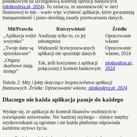
podatkowym na szczegółową kontrolę operacji bankowych
(
plotkosfera.pl, 2024
). To oznacza, że anonimowość w sieci
finansowej to mit – warto więc wybierać aplikacje, które gwarantują
transparentność i jasno określają zasady przetwarzania danych.
Mit/Prawda
Rzeczywistość
Źródło
„Aplikacja widzi
Analizuje tylko to, co jej
Opracowanie
wszystko”
udostępnisz
własne
„Twoje dane są
Większość licencjonowanych
Opracowanie
sprzedawane”
aplikacji nie sprzedaje danych
własne, 2024
„Organy
Tak, jeśli korzystasz z aplikacji
plotkosfera.pl,
skarbowe mają
połączonej z kontem bankowym
2024
dostęp”
Tabela 2: Mity i fakty dotyczące bezpieczeństwa aplikacji
finansowych. Źródła: Opracowanie własne,
plotkosfera.pl, 2024
Dlaczego nie każda aplikacja pasuje do każdego
Wydaje się, że aplikacja do kontroli finansów osobistych to
rozwiązanie uniwersalne. Nic bardziej mylnego – różnice między
użytkownikami są ogromne i nie każda platforma odpowiada
każdemu stylowi życia.