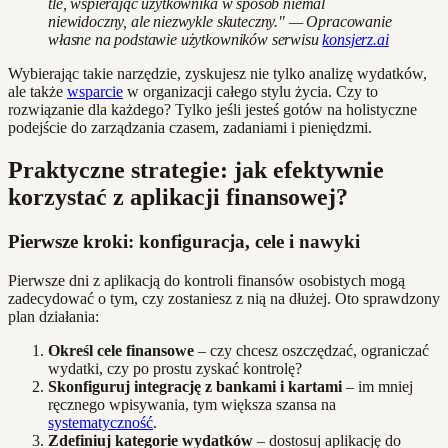
tle, wspierając użytkownika w sposób niemal
niewidoczny, ale niezwykle skuteczny." — Opracowanie
własne na podstawie użytkowników serwisu
konsjerz.ai
Wybierając takie narzędzie, zyskujesz nie tylko analizę wydatków,
ale także
wsparcie
w organizacji całego stylu życia. Czy to
rozwiązanie dla każdego? Tylko jeśli jesteś gotów na holistyczne
podejście do zarządzania czasem, zadaniami i pieniędzmi.
Praktyczne strategie: jak efektywnie
korzystać z aplikacji finansowej?
Pierwsze kroki: konfiguracja, cele i nawyki
Pierwsze dni z aplikacją do kontroli finansów osobistych mogą
zadecydować o tym, czy zostaniesz z nią na dłużej. Oto sprawdzony
plan działania:
Określ cele finansowe
– czy chcesz oszczędzać, ograniczać
wydatki, czy po prostu zyskać kontrolę?
Skonfiguruj integrację z bankami i kartami
– im mniej
ręcznego wpisywania, tym większa szansa na
systematyczność
.
Zdefiniuj kategorie wydatków
– dostosuj aplikację do