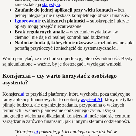
zniekształcają
statystyki
.
Zaufanie do jednej aplikacji przy wielu kontach
– bez
pełnej integracji nie uzyskasz kompletnego obrazu finansów.
Ignorowanie
cyklicznych płatności
– subskrypcje i ukryte
opłaty mogą przejść niezauważone.
Brak regularnych analiz
– wrzucanie wydatków „w
ciemno” nie daje ci realnej kontroli nad budżetem.
Nadmiar funkcji, których nie używasz
– rozbudowane apki
potrafią przytłoczyć i zniechęcić do systematyczności.
Warto pamiętać, że nie chodzi o perfekcję, ale o świadomość. Błędy
są nieuniknione – ważne, by je dostrzegać i wyciągać wnioski.
Konsjerz.ai – czy warto korzystać z osobistego
asystenta?
Konsjerz.
ai
to przykład platformy, która wychodzi poza tradycyjne
ramy aplikacji finansowych. To osobisty
asystent AI
, który nie tylko
pilnuje budżetu, ale organizuje zadania, przypomina o ważnych
terminach i wspiera planowanie codziennego życia. Dzięki
integracji z wieloma aplikacjami, konsjerz.
ai
może stać się centrum
zarządzania zarówno finansami, jak i innymi sferami codzienności.
"Konsjerz.
ai
pokazuje, jak technologia może działać w