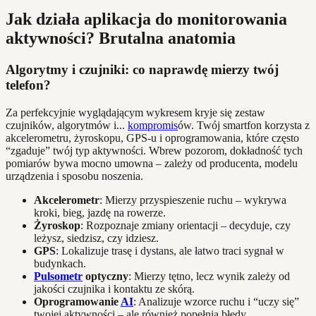
Jak działa aplikacja do monitorowania
aktywności? Brutalna anatomia
Algorytmy i czujniki: co naprawdę mierzy twój
telefon?
Za perfekcyjnie wyglądającym wykresem kryje się zestaw
czujników, algorytmów i...
kompromis
ów. Twój smartfon korzysta z
akcelerometru, żyroskopu, GPS-u i oprogramowania, które często
“zgaduje” twój typ aktywności. Wbrew pozorom, dokładność tych
pomiarów bywa mocno umowna – zależy od producenta, modelu
urządzenia i sposobu noszenia.
Akcelerometr
: Mierzy przyspieszenie ruchu – wykrywa
kroki, bieg, jazdę na rowerze.
Żyroskop
: Rozpoznaje zmiany orientacji – decyduje, czy
leżysz, siedzisz, czy idziesz.
GPS
: Lokalizuje trasę i dystans, ale łatwo traci sygnał w
budynkach.
Pulsometr
optyczny
: Mierzy tętno, lecz wynik zależy od
jakości czujnika i kontaktu ze skórą.
Oprogramowanie
AI
: Analizuje wzorce ruchu i “uczy się”
twojej aktywności – ale również popełnia błędy.