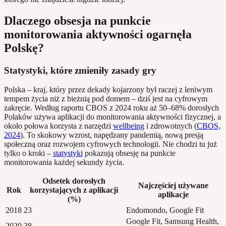
Dlaczego obsesja na punkcie
monitorowania aktywności ogarnęła
Polskę?
Statystyki, które zmieniły zasady gry
Polska – kraj, który przez dekady kojarzony był raczej z leniwym
tempem życia niż z bieżnią pod domem – dziś jest na cyfrowym
zakręcie. Według raportu CBOS z 2024 roku aż 50–68% dorosłych
Polaków używa aplikacji do monitorowania aktywności fizycznej, a
około połowa korzysta z narzędzi
wellbeing
i zdrowotnych (
CBOS,
2024
). To skokowy wzrost, napędzany pandemią, nową presją
społeczną oraz rozwojem cyfrowych technologii. Nie chodzi tu już
tylko o kroki –
statystyki
pokazują obsesję na punkcie
monitorowania każdej sekundy życia.
Odsetek dorosłych
Najczęściej używane
Rok
korzystających z aplikacji
aplikacje
(%)
2018
23
Endomondo, Google Fit
Google Fit, Samsung Health,
2020
38