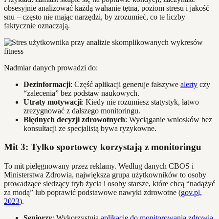
obsesyjnie analizować każdą wahanie tętna, poziom stresu i jakość
snu – często nie mając narzędzi, by zrozumieć, co te liczby
faktycznie oznaczają.
Nadmiar danych prowadzi do:
Dezinformacji
: Część aplikacji generuje fałszywe
alerty
czy
“zalecenia” bez podstaw naukowych.
Utraty motywacji
: Kiedy nie rozumiesz statystyk, łatwo
zrezygnować z dalszego monitoringu.
Błędnych decyzji zdrowotnych
: Wyciąganie wniosków bez
konsultacji ze specjalistą bywa ryzykowne.
Mit 3: Tylko sportowcy korzystają z monitoringu
To mit pielęgnowany przez reklamy. Według danych CBOS i
Ministerstwa Zdrowia, największa grupa użytkowników to osoby
prowadzące siedzący tryb życia i osoby starsze, które chcą “nadążyć
za modą” lub poprawić podstawowe nawyki zdrowotne (
gov.pl,
2023
).
Seniorzy
: Wykorzystują
aplikacje do monitorowania zdrowia