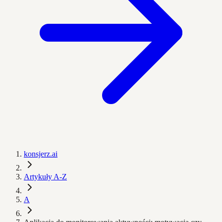
konsjerz.ai
Artykuły A-Z
A