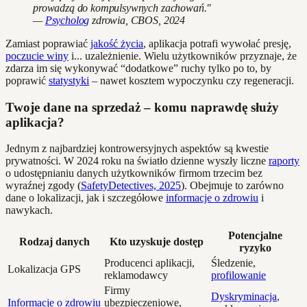
prowadzą do kompulsywnych zachowań."
—
Psycholog
zdrowia, CBOS, 2024
Zamiast poprawiać
jakość życia
, aplikacja potrafi wywołać presję,
poczucie winy
i... uzależnienie. Wielu użytkowników przyznaje, że
zdarza im się wykonywać “dodatkowe” ruchy tylko po to, by
poprawić
statystyki
– nawet kosztem wypoczynku czy regeneracji.
Twoje dane na sprzedaż – komu naprawdę służy
aplikacja?
Jednym z najbardziej kontrowersyjnych aspektów są kwestie
prywatności. W 2024 roku na światło dzienne wyszły liczne
raporty
o udostępnianiu danych użytkowników firmom trzecim bez
wyraźnej zgody (
SafetyDetectives, 2025
). Obejmuje to zarówno
dane o lokalizacji, jak i szczegółowe
informacje o zdrowiu
i
nawykach.
Potencjalne
Rodzaj danych
Kto uzyskuje dostęp
ryzyko
Producenci aplikacji,
Śledzenie,
Lokalizacja GPS
reklamodawcy
profilowanie
Firmy
Dyskryminacja
,
Informacje o zdrowiu
ubezpieczeniowe,