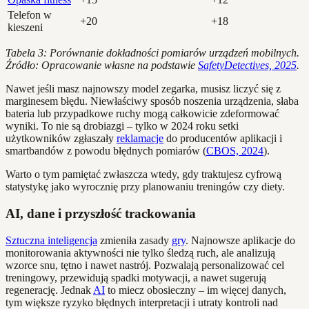
Telefon w
+20
+18
kieszeni
Tabela 3: Porównanie dokładności pomiarów urządzeń mobilnych.
Źródło: Opracowanie własne na podstawie
SafetyDetectives, 2025
.
Nawet jeśli masz najnowszy model zegarka, musisz liczyć się z
marginesem błędu. Niewłaściwy sposób noszenia urządzenia, słaba
bateria lub przypadkowe ruchy mogą całkowicie zdeformować
wyniki. To nie są drobiazgi – tylko w 2024 roku setki
użytkowników zgłaszały
reklamacje
do producentów aplikacji i
smartbandów z powodu błędnych pomiarów (
CBOS, 2024
).
Warto o tym pamiętać zwłaszcza wtedy, gdy traktujesz cyfrową
statystykę jako wyrocznię przy planowaniu treningów czy diety.
AI, dane i przyszłość trackowania
Sztuczna inteligencja
zmieniła zasady
gry
. Najnowsze aplikacje do
monitorowania aktywności nie tylko śledzą ruch, ale analizują
wzorce snu, tętno i nawet nastrój. Pozwalają personalizować cel
treningowy, przewidują spadki motywacji, a nawet sugerują
regenerację. Jednak
AI
to miecz obosieczny – im więcej danych,
tym większe ryzyko błędnych interpretacji i utraty kontroli nad