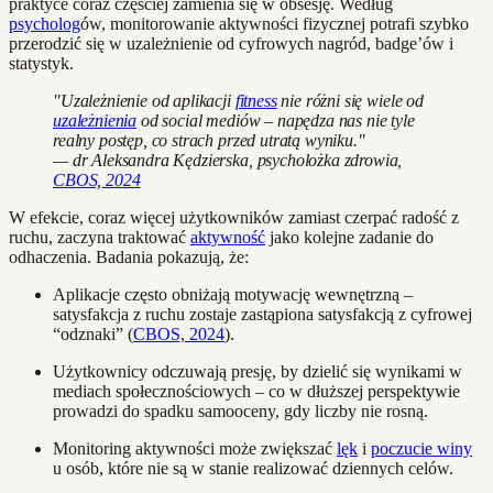
praktyce coraz częściej zamienia się w obsesję. Według
psycholog
ów, monitorowanie aktywności fizycznej potrafi szybko
przerodzić się w uzależnienie od cyfrowych nagród, badge’ów i
statystyk.
"Uzależnienie od aplikacji
fitness
nie różni się wiele od
uzależnienia
od social mediów – napędza nas nie tyle
realny postęp, co strach przed utratą wyniku."
— dr Aleksandra Kędzierska, psycholożka zdrowia,
CBOS, 2024
W efekcie, coraz więcej użytkowników zamiast czerpać radość z
ruchu, zaczyna traktować
aktywność
jako kolejne zadanie do
odhaczenia. Badania pokazują, że:
Aplikacje często obniżają motywację wewnętrzną –
satysfakcja z ruchu zostaje zastąpiona satysfakcją z cyfrowej
“odznaki” (
CBOS, 2024
).
Użytkownicy odczuwają presję, by dzielić się wynikami w
mediach społecznościowych – co w dłuższej perspektywie
prowadzi do spadku samooceny, gdy liczby nie rosną.
Monitoring aktywności może zwiększać
lęk
i
poczucie winy
u osób, które nie są w stanie realizować dziennych celów.