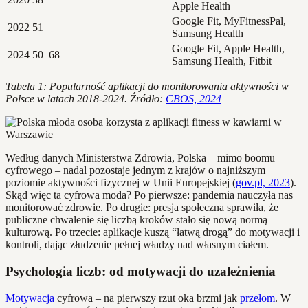
Apple Health
Google Fit, MyFitnessPal,
2022
51
Samsung Health
Google Fit, Apple Health,
2024
50–68
Samsung Health, Fitbit
Tabela 1: Popularność aplikacji do monitorowania aktywności w
Polsce w latach 2018-2024. Źródło:
CBOS, 2024
Według danych Ministerstwa Zdrowia, Polska – mimo boomu
cyfrowego – nadal pozostaje jednym z krajów o najniższym
poziomie aktywności fizycznej w Unii Europejskiej (
gov.pl, 2023
).
Skąd więc ta cyfrowa moda? Po pierwsze: pandemia nauczyła nas
monitorować zdrowie. Po drugie: presja społeczna sprawiła, że
publiczne chwalenie się liczbą kroków stało się nową normą
kulturową. Po trzecie: aplikacje kuszą “łatwą drogą” do motywacji i
kontroli, dając złudzenie pełnej władzy nad własnym ciałem.
Psychologia liczb: od motywacji do uzależnienia
Motywacja
cyfrowa – na pierwszy rzut oka brzmi jak
przełom
. W