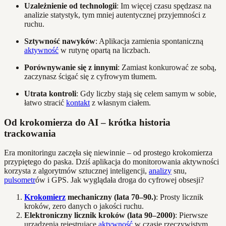
Uzależnienie od technologii
: Im więcej czasu spędzasz na
analizie statystyk, tym mniej autentycznej przyjemności z
ruchu.
Sztywność nawyków
: Aplikacja zamienia spontaniczną
aktywność
w rutynę opartą na liczbach.
Porównywanie się z innymi
: Zamiast konkurować ze sobą,
zaczynasz ścigać się z cyfrowym tłumem.
Utrata kontroli
: Gdy liczby stają się celem samym w sobie,
łatwo stracić
kontakt
z własnym ciałem.
Od krokomierza do AI – krótka historia
trackowania
Era monitoringu zaczęła się niewinnie – od prostego krokomierza
przypiętego do paska. Dziś aplikacja do monitorowania aktywności
korzysta z algorytmów sztucznej inteligencji,
analizy
snu,
pulsometr
ów i GPS. Jak wyglądała droga do cyfrowej obsesji?
Krokomierz
mechaniczny (lata 70–90.)
: Prosty licznik
kroków, zero danych o jakości ruchu.
Elektroniczny licznik kroków (lata 90–2000)
: Pierwsze
urządzenia rejestrujące
aktywność
w czasie rzeczywistym.