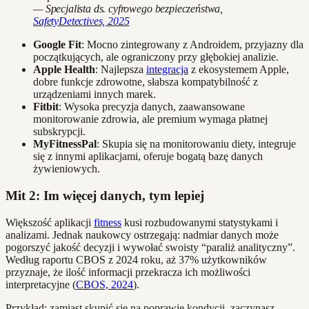
— Specjalista ds. cyfrowego bezpieczeństwa,
SafetyDetectives, 2025
Google Fit
: Mocno zintegrowany z Androidem, przyjazny dla
początkujących, ale ograniczony przy głębokiej analizie.
Apple Health
: Najlepsza
integracja
z ekosystemem Apple,
dobre funkcje zdrowotne, słabsza kompatybilność z
urządzeniami innych marek.
Fitbit
: Wysoka precyzja danych, zaawansowane
monitorowanie zdrowia, ale premium wymaga płatnej
subskrypcji.
MyFitnessPal
: Skupia się na monitorowaniu diety, integruje
się z innymi aplikacjami, oferuje bogatą bazę danych
żywieniowych.
Mit 2: Im więcej danych, tym lepiej
Większość aplikacji
fitness
kusi rozbudowanymi statystykami i
analizami. Jednak naukowcy ostrzegają: nadmiar danych może
pogorszyć jakość decyzji i wywołać swoisty “paraliż analityczny”.
Według raportu CBOS z 2024 roku, aż 37% użytkowników
przyznaje, że ilość informacji przekracza ich możliwości
interpretacyjne (
CBOS, 2024
).
Przykład: zamiast skupić się na poprawie kondycji, zaczynasz