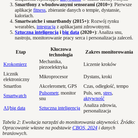
Smartfony z wbudowanymi sensorami (2010+)
: Pierwsze
aplikacje
fitness
, zbieranie danych o tempie, dystansie,
kaloriach.
Smartwatche i smartbandy (2015+)
: Rozwój rynku
wearables,
integracja
z aplikacjami zdrowotnymi.
Sztuczna inteligencja
i
big data
(2020+)
: Analiza snu,
nastroju, monitorowanie pracy serca i personalizacja zaleceń.
Kluczowa
Etap
Zakres monitorowania
technologia
Mechanika,
Krokomierz
Liczenie kroków
piezoelektryka
Licznik
Mikroprocesor
Dystans, kroki
elektroniczny
Smartfon
Akcelerometr, GPS
Czas, odległość, tempo
Pulsometr
, monitor
Puls, sen,
stres
,
Smartwatch
snu
aktywność
Analiza zdrowia,
AI
/
big data
Sztuczna inteligencja
personalizacja
Tabela 2: Ewolucja narzędzi do monitorowania aktywności. Źródło:
Opracowanie własne na podstawie
CBOS, 2024
i danych
branżowych.