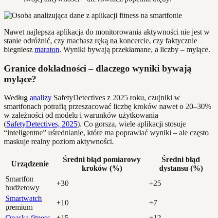
Nawet najlepsza aplikacja do monitorowania aktywności nie jest w
stanie odróżnić, czy machasz ręką na koncercie, czy faktycznie
biegniesz
maraton
. Wyniki bywają przekłamane, a liczby – mylące.
Granice dokładności – dlaczego wyniki bywają
mylące?
Według
analizy
SafetyDetectives z 2025 roku, czujniki w
smartfonach potrafią przeszacować liczbę kroków nawet o 20–30%
w zależności od modelu i warunków użytkowania
(
SafetyDetectives, 2025
). Co gorsza, wiele aplikacji stosuje
“inteligentne” uśrednianie, które ma poprawiać wyniki – ale często
maskuje realny poziom aktywności.
Średni błąd pomiarowy
Średni błąd
Urządzenie
kroków (%)
dystansu (%)
Smartfon
+30
+25
budżetowy
Smartwatch
+10
+7
premium
Opaska fitness
+15
+12