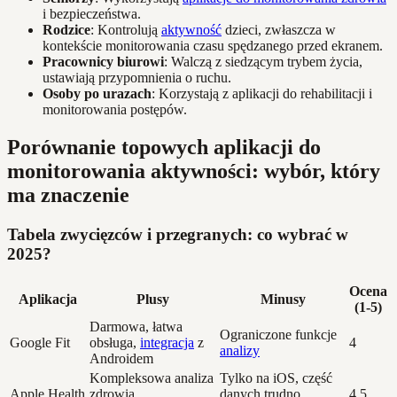
i bezpieczeństwa.
Rodzice
: Kontrolują
aktywność
dzieci, zwłaszcza w
kontekście monitorowania czasu spędzanego przed ekranem.
Pracownicy biurowi
: Walczą z siedzącym trybem życia,
ustawiają przypomnienia o ruchu.
Osoby po urazach
: Korzystają z aplikacji do rehabilitacji i
monitorowania postępów.
Porównanie topowych aplikacji do
monitorowania aktywności: wybór, który
ma znaczenie
Tabela zwycięzców i przegranych: co wybrać w
2025?
Ocena
Aplikacja
Plusy
Minusy
(1-5)
Darmowa, łatwa
Ograniczone funkcje
Google Fit
obsługa,
integracja
z
4
analizy
Androidem
Kompleksowa analiza
Tylko na iOS, część
Apple Health
zdrowia,
danych trudno
4.5