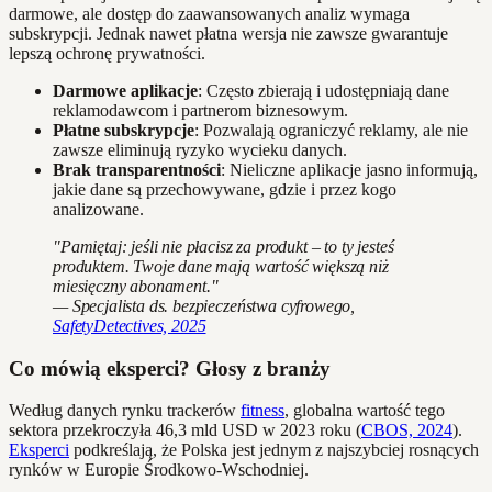
darmowe, ale dostęp do zaawansowanych analiz wymaga
subskrypcji. Jednak nawet płatna wersja nie zawsze gwarantuje
lepszą ochronę prywatności.
Darmowe aplikacje
: Często zbierają i udostępniają dane
reklamodawcom i partnerom biznesowym.
Płatne subskrypcje
: Pozwalają ograniczyć reklamy, ale nie
zawsze eliminują ryzyko wycieku danych.
Brak transparentności
: Nieliczne aplikacje jasno informują,
jakie dane są przechowywane, gdzie i przez kogo
analizowane.
"Pamiętaj: jeśli nie płacisz za produkt – to ty jesteś
produktem. Twoje dane mają wartość większą niż
miesięczny abonament."
— Specjalista ds. bezpieczeństwa cyfrowego,
SafetyDetectives, 2025
Co mówią eksperci? Głosy z branży
Według danych rynku trackerów
fitness
, globalna wartość tego
sektora przekroczyła 46,3 mld USD w 2023 roku (
CBOS, 2024
).
Eksperci
podkreślają, że Polska jest jednym z najszybciej rosnących
rynków w Europie Środkowo-Wschodniej.