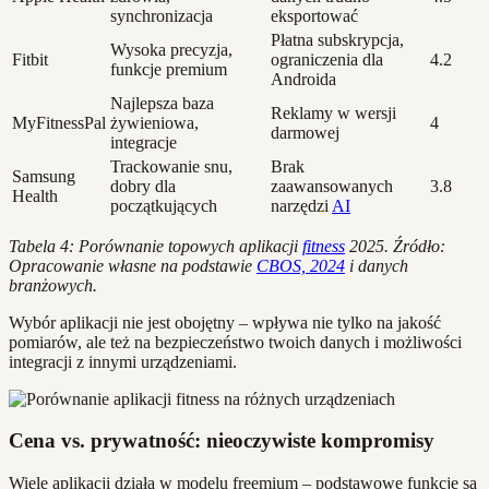
synchronizacja
eksportować
Płatna subskrypcja,
Wysoka precyzja,
Fitbit
ograniczenia dla
4.2
funkcje premium
Androida
Najlepsza baza
Reklamy w wersji
MyFitnessPal
żywieniowa,
4
darmowej
integracje
Trackowanie snu,
Brak
Samsung
dobry dla
zaawansowanych
3.8
Health
początkujących
narzędzi
AI
Tabela 4: Porównanie topowych aplikacji
fitness
2025. Źródło:
Opracowanie własne na podstawie
CBOS, 2024
i danych
branżowych.
Wybór aplikacji nie jest obojętny – wpływa nie tylko na jakość
pomiarów, ale też na bezpieczeństwo twoich danych i możliwości
integracji z innymi urządzeniami.
Cena vs. prywatność: nieoczywiste kompromisy
Wiele aplikacji działa w modelu freemium – podstawowe funkcje są