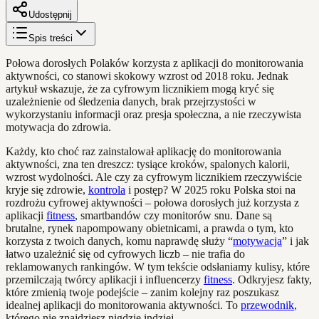
Udostępnij
Spis treści
Połowa dorosłych Polaków korzysta z aplikacji do monitorowania
aktywności, co stanowi skokowy wzrost od 2018 roku. Jednak
artykuł wskazuje, że za cyfrowym licznikiem mogą kryć się
uzależnienie od śledzenia danych, brak przejrzystości w
wykorzystaniu informacji oraz presja społeczna, a nie rzeczywista
motywacja do zdrowia.
Każdy, kto choć raz zainstalował aplikację do monitorowania
aktywności, zna ten dreszcz: tysiące kroków, spalonych kalorii,
wzrost wydolności. Ale czy za cyfrowym licznikiem rzeczywiście
kryje się zdrowie,
kontrola
i postęp? W 2025 roku Polska stoi na
rozdrożu cyfrowej aktywności – połowa dorosłych już korzysta z
aplikacji
fitness
, smartbandów czy monitorów snu. Dane są
brutalne, rynek napompowany obietnicami, a prawda o tym, kto
korzysta z twoich danych, komu naprawdę służy “
motywacja
” i jak
łatwo uzależnić się od cyfrowych liczb – nie trafia do
reklamowanych rankingów. W tym tekście odsłaniamy kulisy, które
przemilczają twórcy aplikacji i influencerzy
fitness
. Odkryjesz fakty,
które zmienią twoje podejście – zanim kolejny raz poszukasz
idealnej aplikacji do monitorowania aktywności. To
przewodnik
,
którego nie znajdziesz nigdzie indziej.