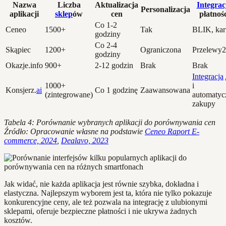
Nazwa
Liczba
Aktualizacja
Integrac
Personalizacja
aplikacji
sklep
ów
cen
płatnośc
Co 1-2
Ceneo
1500+
Tak
BLIK, kar
godziny
Co 2-4
Skąpiec
1200+
Ograniczona
Przelewy
godziny
Okazje.info
900+
2-12 godzin
Brak
Brak
Integracja
1000+
i
Konsjerz.
ai
Co 1 godzinę
Zaawansowana
(zintegrowane)
automatyc
zakupy
Tabela 4: Porównanie wybranych aplikacji do porównywania cen
Źródło: Opracowanie własne na podstawie
Ceneo Raport E-
commerce, 2024
,
Dealavo, 2023
Jak widać, nie każda aplikacja jest równie szybka, dokładna i
elastyczna. Najlepszym wyborem jest ta, która nie tylko pokazuje
konkurencyjne ceny, ale też pozwala na integrację z ulubionymi
sklepami, oferuje bezpieczne płatności i nie ukrywa żadnych
kosztów.