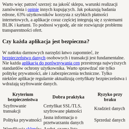
Warto więc patrzeć szerzej: na jakość sklepu, warunki realizacji
zamówienia i
opinie
innych kupujących. Jak pokazują badania
edrone, 63% użytkowników korzysta z szybkich płatności
internetowych, a aplikacje coraz częściej integrują się z systemami
BLIK i kartami. To podnosi wygodę, ale nie rozwiązuje problemu
transparentności ofert.
Czy każda aplikacja jest bezpieczna?
W natłoku darmowych narzędzi łatwo zapomnieć, że
bezpieczeństwo danych
osobowych i transakcji jest fundamentalne.
Nie każda
aplikacja do porównywania cen
przestrzega najwyższych
standardów ochrony użytkownika. Warto sprawdzać nie tylko
politykę prywatności, ale i zabezpieczenia techniczne. Tylko
niektóre aplikacje regularnie aktualizują certyfikaty bezpieczeństwa i
wdrażają szyfrowanie danych.
Kryterium
Ryzyko przy
Dobra praktyka
bezpieczeństwa
braku
Szyfrowanie
Certyfikat SSL/TLS,
Kradzież danych
transakcji
szyfrowane płatności
Jasna informacja o
Polityka prywatności
Sprzedaż danych
przetwarzaniu danych
Weryfikacja
sklep
ów
Audyt, czarna lista