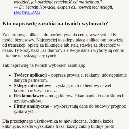
wiedzieć, jak odróżnić rzetelność od marketingu."
— Dr. Marcin Nowacki, ekspert ds. nowych technologii,
Dealavo, 2023
Kto naprawdę zarabia na twoich wyborach?
Za darmową aplikacją do porównywania cen zawsze stoi jakiś
model biznesowy. Najczęściej to sklepy płacą aplikacjom prowizję
od transakcji, opłatę za kliknięcie lub stałą stawkę za obecność w
bazie. Ty korzystasz „za darmo”, ale twoje dane i wybory są cenne
– to one napędzają cały rynek.
Tak naprawdę na twoich wyborach zarabiają:
Twórcy aplikacji
– poprzez prowizje, reklamy, udostępnianie
danych partnerom.
Sklepy internetowe
– zyskują ruch i klientów, nawet
kosztem niższych marż.
Reklamodawcy
– mogą kierować kampanie do określonych
użytkowników.
Firmy analityczne
– wykorzystują dane do budowy prognoz
rynkowych.
Dla przeciętnego użytkownika to niewidoczne. Jednak każde
kliknięcie, każda wyszukana fraza, każdy zakup buduje profil