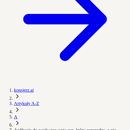
konsjerz.ai
Artykuły A-Z
A