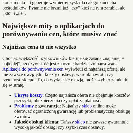
konsumenta – i generuje wymierny zysk dla całego łańcucha
pośredników. Pytanie nie brzmi już „czy” ktoś na tym zarabia, ale
„kto” i „ile”.
Największe mity o aplikacjach do
porównywania cen, które musisz znać
Najniższa cena to nie wszystko
Chociaż większość użytkowników kieruje się zasadą „najtaniej =
najlepiej”, rzeczywistość jest znacznie bardziej zniuansowana.
Aplikacja do porównywania cen
wyświetli ci najtańszą ofertę, ale
nie zawsze uwzględni koszty dostawy, warunki zwrotu czy
rzetelność sklepu. To, co wydaje się okazją, może szybko zamienić
się w stratę.
Ukryte koszty
: Często najtańsza oferta nie obejmuje kosztów
przesyłki, ubezpieczenia czy opłat za płatność.
Problemy
z gwarancją
: Najtańszy
sklep
online może
oferować ograniczoną gwarancję lub problematyczną obsługę
zwrotów.
Jakość obsługi klienta
: Tańszy
sklep
nie zawsze gwarantuje
wysoką jakość obsługi czy szybki czas dostawy.