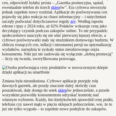
cen, odpowiedź byłaby prosta – „Gazetka promocyjna, sąsiad,
ewentualnie telefon do trzech
sklep
ów”. Era cyfrowa otworzyła
jednak zupełnie nowy rozdział. Aplikacje do porównywania cen
pojawiły się jako reakcja na chaos informacyjny – i natychmiast
zaczęły podważać dotychczasowe reguły
gry
. Według raportu
edrone i tpay z 2024 roku, aż 62% Polaków wskazuje cenę jako
decydujący czynnik podczas zakupów online. To nie przypadek:
społeczeństwo nauczyło się nie ufać pierwszej lepszej ofercie, a
cyfrowe porównywarki stały się strażnikiem domowego budżetu. W
obliczu rosnących cen, inflacji i nieustannej presji na optymalizację
wydatków, narzędzia te zyskały status nieodzownego oręża
konsumenta. Nikt już nie zadowala się wyłącznie „dobrą promocją”
– liczy się twarda, zweryfikowana przewaga.
Zmiana była nieunikniona. Cyfrowe aplikacje przejęły rolę
dawnych gazetek, ale poszły znacznie dalej: skróciły czas
poszukiwań, dały dostęp do setek
sklep
ów jednocześnie, a przede
wszystkim pozwoliły konsumentom odzyskać kontrolę nad
własnym wyborem. Każdy, kto kiedykolwiek sprawdził cenę pralki,
telefonu czy nawet mąki w pięciu sklepach jednocześnie, wie, że to
już nie tylko wygoda – to zupełnie nowe podejście do zakupów.