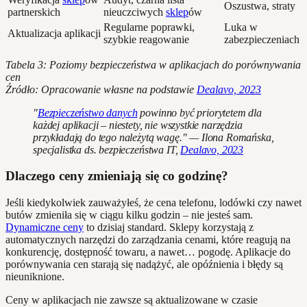
Oszustwa, straty
partnerskich
nieuczciwych
sklep
ów
Regularne poprawki,
Luka w
Aktualizacja aplikacji
szybkie reagowanie
zabezpieczeniach
Tabela 3: Poziomy bezpieczeństwa w aplikacjach do porównywania
cen
Źródło: Opracowanie własne na podstawie
Dealavo, 2023
"
Bezpieczeństwo danych
powinno być priorytetem dla
każdej aplikacji – niestety, nie wszystkie narzędzia
przykładają do tego należytą wagę." — Ilona Romańska,
specjalistka ds. bezpieczeństwa IT,
Dealavo, 2023
Dlaczego ceny zmieniają się co godzinę?
Jeśli kiedykolwiek zauważyłeś, że cena telefonu, lodówki czy nawet
butów zmieniła się w ciągu kilku godzin – nie jesteś sam.
Dynamiczne ceny
to dzisiaj standard. Sklepy korzystają z
automatycznych narzędzi do zarządzania cenami, które reagują na
konkurencję, dostępność towaru, a nawet… pogodę. Aplikacje do
porównywania cen starają się nadążyć, ale opóźnienia i błędy są
nieuniknione.
Ceny w aplikacjach nie zawsze są aktualizowane w czasie