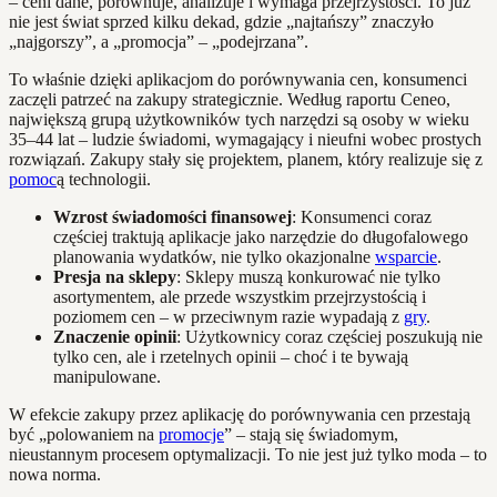
– ceni dane, porównuje, analizuje i wymaga przejrzystości. To już
nie jest świat sprzed kilku dekad, gdzie „najtańszy” znaczyło
„najgorszy”, a „promocja” – „podejrzana”.
To właśnie dzięki aplikacjom do porównywania cen, konsumenci
zaczęli patrzeć na zakupy strategicznie. Według raportu Ceneo,
największą grupą użytkowników tych narzędzi są osoby w wieku
35–44 lat – ludzie świadomi, wymagający i nieufni wobec prostych
rozwiązań. Zakupy stały się projektem, planem, który realizuje się z
pomoc
ą technologii.
Wzrost świadomości finansowej
: Konsumenci coraz
częściej traktują aplikacje jako narzędzie do długofalowego
planowania wydatków, nie tylko okazjonalne
wsparcie
.
Presja na sklepy
: Sklepy muszą konkurować nie tylko
asortymentem, ale przede wszystkim przejrzystością i
poziomem cen – w przeciwnym razie wypadają z
gry
.
Znaczenie opinii
: Użytkownicy coraz częściej poszukują nie
tylko cen, ale i rzetelnych opinii – choć i te bywają
manipulowane.
W efekcie zakupy przez aplikację do porównywania cen przestają
być „polowaniem na
promocje
” – stają się świadomym,
nieustannym procesem optymalizacji. To nie jest już tylko moda – to
nowa norma.