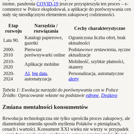
istotne, pandemia
COVID-19
jeszcze przyspieszyła ten proces – e-
commerce w Polsce eksplodował, a aplikacje do porównywania cen
stały się nieodłącznym elementem zakupowej codzienności.
Etap
Narzędzia /
Cechy charakterystyczne
rozwoju
rozwiązania
Katalogi papierowe,
Ograniczona liczba ofert, brak
Lata 90.
gazetki
aktualności
2000-
Pierwsze
Podstawowe zestawienia, ręczne
2010
porównywarki online
aktualizacje
2010-
Mobilność, szybkie płatności,
Aplikacje mobilne
2020
skanery
2020-
AI
,
big data
,
Personalizacja, automatyczne
2024
automatyzacja
alerty
Tabela 1: Ewolucja narzędzi do porównywania cen w Polsce
Źródło: Opracowanie własne na podstawie
edrone
,
Dealavo
Zmiana mentalności konsumentów
Rewolucja technologiczna nie tylko uprościła proces zakupowy, ale
diametralnie zmieniła sposób myślenia Polaków o pieniądzach,
cenach i wartości. Konsument XXI wieku nie wierzy w przypadek