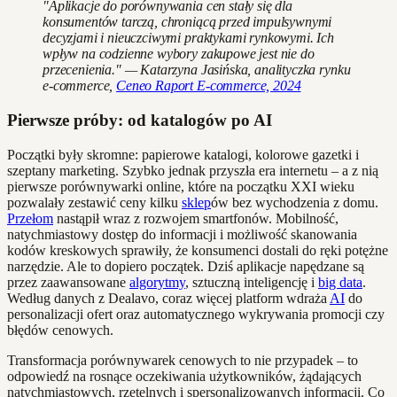
"Aplikacje do porównywania cen stały się dla
konsumentów tarczą, chroniącą przed impulsywnymi
decyzjami i nieuczciwymi praktykami rynkowymi. Ich
wpływ na codzienne wybory zakupowe jest nie do
przecenienia." — Katarzyna Jasińska, analityczka rynku
e-commerce,
Ceneo Raport E-commerce, 2024
Pierwsze próby: od katalogów po AI
Początki były skromne: papierowe katalogi, kolorowe gazetki i
szeptany marketing. Szybko jednak przyszła era internetu – a z nią
pierwsze porównywarki online, które na początku XXI wieku
pozwalały zestawić ceny kilku
sklep
ów bez wychodzenia z domu.
Przełom
nastąpił wraz z rozwojem smartfonów. Mobilność,
natychmiastowy dostęp do informacji i możliwość skanowania
kodów kreskowych sprawiły, że konsumenci dostali do ręki potężne
narzędzie. Ale to dopiero początek. Dziś aplikacje napędzane są
przez zaawansowane
algorytmy
, sztuczną inteligencję i
big data
.
Według danych z Dealavo, coraz więcej platform wdraża
AI
do
personalizacji ofert oraz automatycznego wykrywania promocji czy
błędów cenowych.
Transformacja porównywarek cenowych to nie przypadek – to
odpowiedź na rosnące oczekiwania użytkowników, żądających
natychmiastowych, rzetelnych i spersonalizowanych informacji. Co