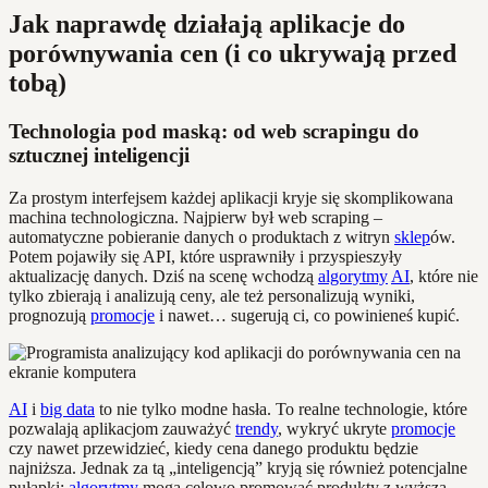
Jak naprawdę działają aplikacje do
porównywania cen (i co ukrywają przed
tobą)
Technologia pod maską: od web scrapingu do
sztucznej inteligencji
Za prostym interfejsem każdej aplikacji kryje się skomplikowana
machina technologiczna. Najpierw był web scraping –
automatyczne pobieranie danych o produktach z witryn
sklep
ów.
Potem pojawiły się API, które usprawniły i przyspieszyły
aktualizację danych. Dziś na scenę wchodzą
algorytmy
AI
, które nie
tylko zbierają i analizują ceny, ale też personalizują wyniki,
prognozują
promocje
i nawet… sugerują ci, co powinieneś kupić.
AI
i
big data
to nie tylko modne hasła. To realne technologie, które
pozwalają aplikacjom zauważyć
trendy
, wykryć ukryte
promocje
czy nawet przewidzieć, kiedy cena danego produktu będzie
najniższa. Jednak za tą „inteligencją” kryją się również potencjalne
pułapki:
algorytmy
mogą celowo promować produkty z wyższą