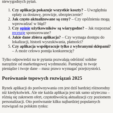
niewygodnych pytań.
Czy aplikacja pokazuje wszystkie koszty?
– Uwzględnia
opłaty za dostawę, prowizje, ubezpieczenie?
Jak często aktualizowane są ceny?
– Czy opóźnienia mogą
wprowadzać w błąd?
Czy
opinie
użytkowników są wiarygodne?
– Jak rozpoznać
recenzje
sponsorowane?
Jakie dane zbiera aplikacja?
– Czy wymaga dostępu do
lokalizacji, historii wyszukiwania, płatności?
Czy aplikacja współpracuje tylko z wybranymi sklepami?
– A może celowo pomija konkurencję?
Tylko odpowiedzi na te pytania pozwalają odróżnić solidne
narzędzie od marketingowej wydmuszki. Pamiętaj: to twoje
pieniądze i twoje dane – masz prawo wymagać przejrzystości.
Porównanie topowych rozwiązań 2025
Rynek aplikacji do porównywania cen jest dziś bardziej różnorodny
niż kiedykolwiek. Ale nie każda aplikacja jest tak samo użyteczna –
różnią się zakresem ofert, częstotliwością aktualizacji czy poziomem
personalizacji. Oto porównanie kilku najbardziej popularnych
rozwiązań na polskim rynku: