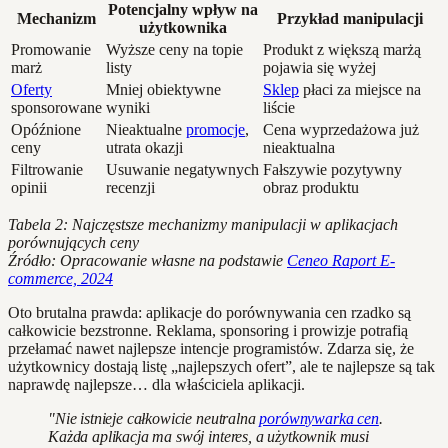
Potencjalny wpływ na
Mechanizm
Przykład manipulacji
użytkownika
Promowanie
Wyższe ceny na topie
Produkt z większą marżą
marż
listy
pojawia się wyżej
Oferty
Mniej obiektywne
Sklep
płaci za miejsce na
sponsorowane
wyniki
liście
Opóźnione
Nieaktualne
promocje
,
Cena wyprzedażowa już
ceny
utrata okazji
nieaktualna
Filtrowanie
Usuwanie negatywnych
Fałszywie pozytywny
opinii
recenzji
obraz produktu
Tabela 2: Najczęstsze mechanizmy manipulacji w aplikacjach
porównujących ceny
Źródło: Opracowanie własne na podstawie
Ceneo Raport E-
commerce, 2024
Oto brutalna prawda: aplikacje do porównywania cen rzadko są
całkowicie bezstronne. Reklama, sponsoring i prowizje potrafią
przełamać nawet najlepsze intencje programistów. Zdarza się, że
użytkownicy dostają listę „najlepszych ofert”, ale te najlepsze są tak
naprawdę najlepsze… dla właściciela aplikacji.
"Nie istnieje całkowicie neutralna
porównywarka cen
.
Każda aplikacja ma swój interes, a użytkownik musi