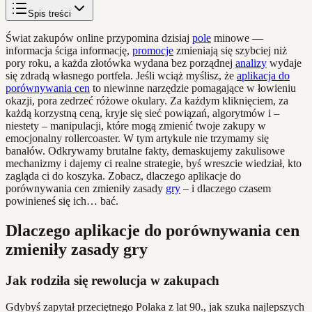
Spis treści
Świat zakupów online przypomina dzisiaj
pole
minowe —
informacja ściga informację,
promocje
zmieniają się szybciej niż
pory roku, a każda złotówka wydana bez porządnej
analizy
wydaje
się zdradą własnego portfela. Jeśli wciąż myślisz, że
aplikacja do
porównywania cen
to niewinne narzędzie pomagające w łowieniu
okazji, pora zedrzeć różowe okulary. Za każdym kliknięciem, za
każdą korzystną ceną, kryje się sieć powiązań, algorytmów i –
niestety – manipulacji, które mogą zmienić twoje zakupy w
emocjonalny rollercoaster. W tym artykule nie trzymamy się
banałów. Odkrywamy brutalne fakty, demaskujemy zakulisowe
mechanizmy i dajemy ci realne strategie, byś wreszcie wiedział, kto
zagląda ci do koszyka. Zobacz, dlaczego aplikacje do
porównywania cen zmieniły zasady
gry
– i dlaczego czasem
powinieneś się ich… bać.
Dlaczego aplikacje do porównywania cen
zmieniły zasady gry
Jak rodziła się rewolucja w zakupach
Gdybyś zapytał przeciętnego Polaka z lat 90., jak szuka najlepszych