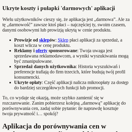
Ukryte koszty i pułapki 'darmowych' aplikacji
Wielu użytkowników cieszy się, że aplikacja jest „darmowa”. Ale za
tę „darmowość” zawsze ktoś płaci – najczęściej ty, swoim czasem,
danymi osobowymi lub prowizją ukrytą w cenie produktu.
Prowizje od
sklep
ów
:
Sklep
płaci aplikacji za sprzedaż, a
koszt wlicza w cenę produktu.
Reklamy i
oferty
sponsorowane
: Twoja uwaga jest
sprzedawana reklamodawcom, a wyniki wyszukiwania mogą
być zmanipulowane.
Sprzedaż danych użytkownika
: Historia wyszukiwań i
preferencje trafiają do firm trzecich, które budują twój profil
konsumencki.
Ukryte opłaty
: Część aplikacji nalicza mikroopłaty za dostęp
do bardziej szczegółowych funkcji lub promocji.
To, co wydaje się okazją, może szybko zamienić się w
rozczarowanie. Zanim pobierzesz kolejną „darmową” aplikację do
porównywania cen, zadaj sobie pytanie: ile naprawdę kosztuje
twoja prywatność i… spokój?
Aplikacja do porównywania cen w