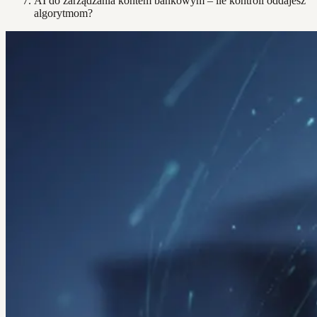
AI do zarządzania kontem bankowym – ile kontroli oddajesz
algorytmom?