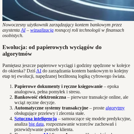
Nowoczesny użytkownik zarządzający kontem bankowym przez
asystenta
AI
–
wizualizacja
rosnącej roli technologii w finansach
osobistych.
Ewolucja: od papierowych wyciągów do
algorytmów
Pamiętasz jeszcze papierowe wyciągi i godziny spędzone w kolejce
do okienka? Dziś
AI
do zarządzania kontem bankowym to kolejny
etap tej ewolucji, napędzanej bezlitosną logiką cyfrowego świata.
Papierowe dokumenty i ręczne księgowanie
– epoka
analogowa, pełna pomyłek i stresu.
Bankowość elektroniczna
– pierwsze transakcje online, ale
wciąż ręczne decyzje.
Automatyczne systemy transakcyjne
– proste
algorytmy
obsługujące przelewy i zlecenia stałe.
Sztuczna inteligencja
– samouczące się modele predykcyjne,
analiza
big data
, rozpoznawanie wzorców zachowań i
przewidywanie potrzeb klienta.