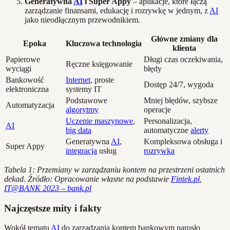
Generatywna
AI
i Super Appy
– aplikacje, które łączą
zarządzanie finansami, edukację i rozrywkę w jednym, z
AI
jako nieodłącznym przewodnikiem.
Główne zmiany dla
Epoka
Kluczowa technologia
klienta
Papierowe
Długi czas oczekiwania,
Ręczne księgowanie
wyciągi
błędy
Bankowość
Internet
, proste
Dostęp 24/7, wygoda
elektroniczna
systemy IT
Podstawowe
Mniej błędów, szybsze
Automatyzacja
algorytmy
operacje
Uczenie maszynowe
,
Personalizacja,
AI
big data
automatyczne
alerty
Generatywna
AI
,
Kompleksowa obsługa i
Super Appy
integracja
usług
rozrywka
Tabela 1: Przemiany w zarządzaniu kontem na przestrzeni ostatnich
dekad. Źródło: Opracowanie własne na podstawie
Fintek.pl
,
IT@BANK 2023 – bank.pl
Najczęstsze mity i fakty
Wokół tematu
AI
do zarządzania kontem bankowym narosło