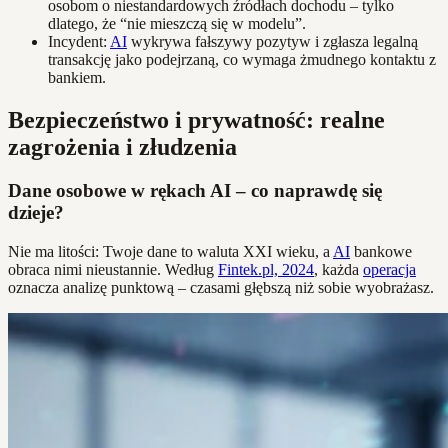
osobom o niestandardowych źródłach dochodu – tylko
dlatego, że “nie mieszczą się w modelu”.
Incydent:
AI
wykrywa fałszywy pozytyw i zgłasza legalną
transakcję jako podejrzaną, co wymaga żmudnego kontaktu z
bankiem.
Bezpieczeństwo i prywatność: realne
zagrożenia i złudzenia
Dane osobowe w rękach AI – co naprawdę się
dzieje?
Nie ma litości: Twoje dane to waluta XXI wieku, a
AI
bankowe
obraca nimi nieustannie. Według
Fintek.pl, 2024
, każda
operacja
oznacza analizę punktową – czasami głębszą niż sobie wyobrażasz.