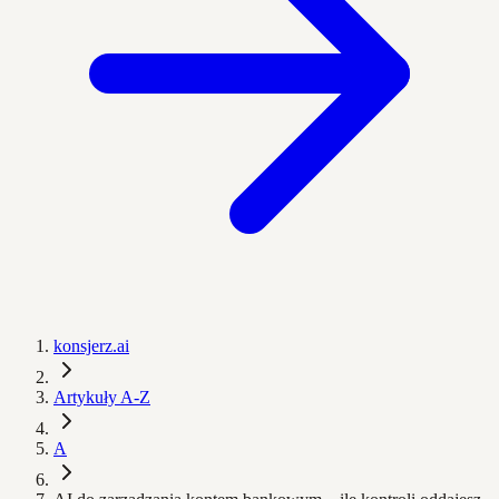
konsjerz.ai
Artykuły A-Z
A