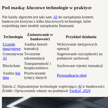
Pod maską: kluczowe technologie w praktyce
Nie każdy algorytm jest taki sam.
AI
do zarządzania kontem
bankowym korzysta z kilku kluczowych technologii, które
rozjeżdżają stare modele zarządzania finansami.
Zastosowanie w
Technologia
Przykład działania
bankowości
Uczenie
Analiza historii
Wykrywanie nietypowych
maszynowe
transakcji
operacji
Generatywna
Tworzenie
Sugerowanie oszczędności na
AI
rekomendacji
podstawie zachowań
Transparentność i
Blockchain
Szyfrowane rejestry transakcji
bezpieczeństwo
Analiza
big
Przetwarzanie
Personalizacja ofert
data
tysięcy danych
Tabela 2: Najważniejsze technologie wspierające
AI
w bankowości.
Źródło: Opracowanie własne na podstawie
Vsoft.pl, 2024