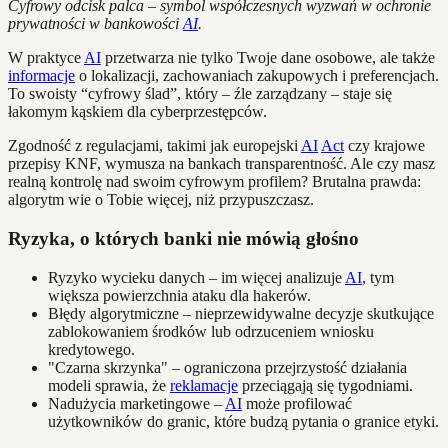
Cyfrowy odcisk palca – symbol współczesnych wyzwań w ochronie
prywatności w bankowości
AI
.
W praktyce
AI
przetwarza nie tylko Twoje dane osobowe, ale także
informacje
o lokalizacji, zachowaniach zakupowych i preferencjach.
To swoisty “cyfrowy ślad”, który – źle zarządzany – staje się
łakomym kąskiem dla cyberprzestępców.
Zgodność z regulacjami, takimi jak europejski
AI
Act
czy krajowe
przepisy KNF, wymusza na bankach transparentność. Ale czy masz
realną kontrolę nad swoim cyfrowym profilem? Brutalna prawda:
algorytm wie o Tobie więcej, niż przypuszczasz.
Ryzyka, o których banki nie mówią głośno
Ryzyko wycieku danych – im więcej analizuje
AI
, tym
większa powierzchnia ataku dla hakerów.
Błędy algorytmiczne – nieprzewidywalne decyzje skutkujące
zablokowaniem środków lub odrzuceniem wniosku
kredytowego.
"Czarna skrzynka" – ograniczona przejrzystość działania
modeli sprawia, że
reklamacje
przeciągają się tygodniami.
Nadużycia marketingowe –
AI
może profilować
użytkowników do granic, które budzą pytania o granice etyki.