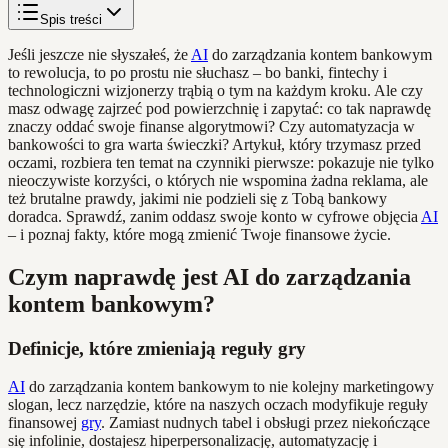
Spis treści
Jeśli jeszcze nie słyszałeś, że
AI
do zarządzania kontem bankowym
to rewolucja, to po prostu nie słuchasz – bo banki, fintechy i
technologiczni wizjonerzy trąbią o tym na każdym kroku. Ale czy
masz odwagę zajrzeć pod powierzchnię i zapytać: co tak naprawdę
znaczy oddać swoje finanse algorytmowi? Czy automatyzacja w
bankowości to gra warta świeczki? Artykuł, który trzymasz przed
oczami, rozbiera ten temat na czynniki pierwsze: pokazuje nie tylko
nieoczywiste korzyści, o których nie wspomina żadna reklama, ale
też brutalne prawdy, jakimi nie podzieli się z Tobą bankowy
doradca. Sprawdź, zanim oddasz swoje konto w cyfrowe objęcia
AI
– i poznaj fakty, które mogą zmienić Twoje finansowe życie.
Czym naprawdę jest AI do zarządzania
kontem bankowym?
Definicje, które zmieniają reguły gry
AI
do zarządzania kontem bankowym to nie kolejny marketingowy
slogan, lecz narzędzie, które na naszych oczach modyfikuje reguły
finansowej
gry
. Zamiast nudnych tabel i obsługi przez niekończące
się infolinie, dostajesz hiperpersonalizację, automatyzację i