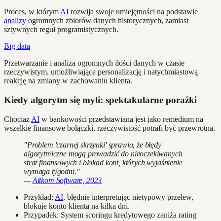
Proces, w którym
AI
rozwija swoje umiejętności na podstawie
analizy
ogromnych zbiorów danych historycznych, zamiast
sztywnych reguł programistycznych.
Big data
Przetwarzanie i analiza ogromnych ilości danych w czasie
rzeczywistym, umożliwiające personalizację i natychmiastową
reakcję na zmiany w zachowaniu klienta.
Kiedy algorytm się myli: spektakularne porażki
Chociaż
AI
w bankowości przedstawiana jest jako remedium na
wszelkie finansowe bolączki, rzeczywistość potrafi być przewrotna.
"Problem 'czarnej skrzynki' sprawia, że błędy
algorytmiczne mogą prowadzić do nieoczekiwanych
strat finansowych i blokad kont, których wyjaśnienie
wymaga tygodni."
—
Altkom Software, 2023
Przykład:
AI
, błędnie interpretując nietypowy przelew,
blokuje konto klienta na kilka dni.
Przypadek: System scoringu kredytowego zaniża rating