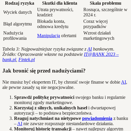
Rodzaj ryzyka
Skutki dla klienta
Skala problemu
Utrata prywatności,
Rosnąca, szczególnie w
Wyciek danych
kradzież
2024 r.
Blokada konta,
Coraz więcej
Błąd algorytmu
odmowa kredytu
przypadków
Nadużycia
Wzrost działań
Manipulacja
ofertami
profilowania
marketingowych
Tabela 3: Najpoważniejsze ryzyka związane z
AI
bankowym.
Źródło: Opracowanie własne na podstawie
IT@BANK 2023 –
bank.pl
,
Fintek.pl
Jak bronić się przed nadużyciami?
Nie musisz być ekspertem IT, by chronić swoje finanse w dobie
AI
,
ale pewne zasady są nie negocjowalne.
Sprawdź politykę prywatności
swojego banku i regularnie
monitoruj zgody marketingowe.
Korzystaj z silnych, unikalnych haseł
i dwuetapowej
autoryzacji – to podstawa bezpieczeństwa.
Reaguj natychmiast na nietypowe
powiadomienia
z banku
–
AI
nie zawsze rozpoznaje niestandardowe działania.
Monitoruj historię transakcji
– nawet najlepszy algorytm