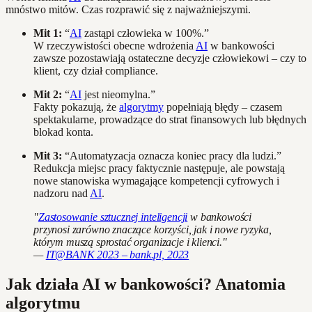
mnóstwo mitów. Czas rozprawić się z najważniejszymi.
Mit 1:
“
AI
zastąpi człowieka w 100%.”
W rzeczywistości obecne wdrożenia
AI
w bankowości
zawsze pozostawiają ostateczne decyzje człowiekowi – czy to
klient, czy dział compliance.
Mit 2:
“
AI
jest nieomylna.”
Fakty pokazują, że
algorytmy
popełniają błędy – czasem
spektakularne, prowadzące do strat finansowych lub błędnych
blokad konta.
Mit 3:
“Automatyzacja oznacza koniec pracy dla ludzi.”
Redukcja miejsc pracy faktycznie następuje, ale powstają
nowe stanowiska wymagające kompetencji cyfrowych i
nadzoru nad
AI
.
"
Zastosowanie sztucznej inteligencji
w bankowości
przynosi zarówno znaczące korzyści, jak i nowe ryzyka,
którym muszą sprostać organizacje i klienci."
—
IT@BANK 2023 – bank.pl, 2023
Jak działa AI w bankowości? Anatomia
algorytmu