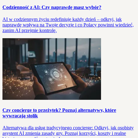
Codzienność z AI: Czy naprawdę masz wybór?
AI w codziennym życiu redefiniuje każdy dzień – odkryj, jak
naprawdę wpływa na Twoje decyzje i co Polacy powinni wiedzieć,
zanim AI przejmie kontrolę.
Czy concierge to przeżytek? Poznaj alternatywy, które
wywracają stolik
Alternatywa dla usług tradycyjnego concierge: Odkryj, jak osobisty
asystent AI zmienia zasady gry. Poznaj korzyści, koszty i realne