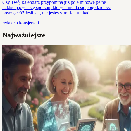
Czy Twój kalendarz przypomina już pole minowe pełne
nakładających się spotkań, których nie da się pogodzić bez
poświęceń? Jeśli tak, nie jesteś sam. Jak unikać
redakcja
konsjerz.ai
Najważniejsze