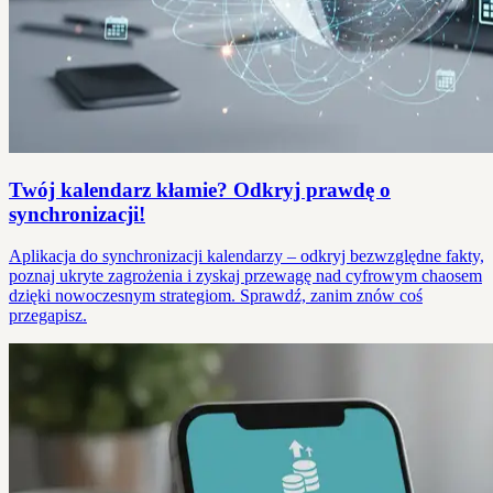
Twój kalendarz kłamie? Odkryj prawdę o
synchronizacji!
Aplikacja do synchronizacji kalendarzy – odkryj bezwzględne fakty,
poznaj ukryte zagrożenia i zyskaj przewagę nad cyfrowym chaosem
dzięki nowoczesnym strategiom. Sprawdź, zanim znów coś
przegapisz.