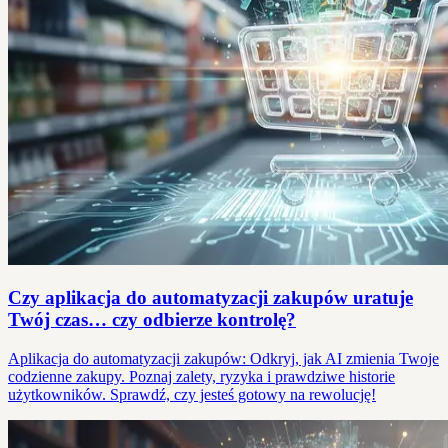
Czy aplikacja do automatyzacji zakupów uratuje
Twój czas… czy odbierze kontrolę?
Aplikacja do automatyzacji zakupów: Odkryj, jak AI zmienia Twoje
codzienne zakupy. Poznaj zalety, ryzyka i prawdziwe historie
użytkowników. Sprawdź, czy jesteś gotowy na rewolucję!