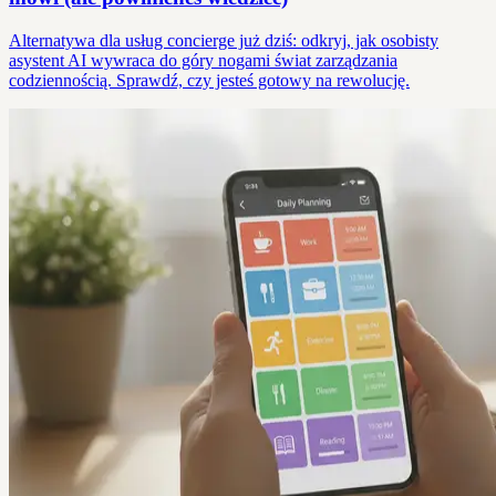
Alternatywa dla usług concierge już dziś: odkryj, jak osobisty
asystent AI wywraca do góry nogami świat zarządzania
codziennością. Sprawdź, czy jesteś gotowy na rewolucję.