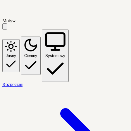
Motyw
Jasny
Ciemny
Systemowy
Rozpocznij