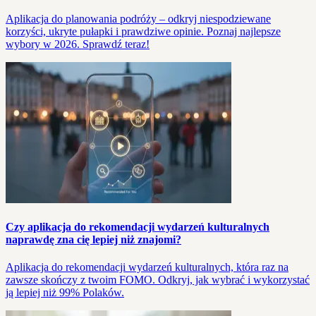
Aplikacja do planowania podróży – odkryj niespodziewane
korzyści, ukryte pułapki i prawdziwe opinie. Poznaj najlepsze
wybory w 2026. Sprawdź teraz!
Czy aplikacja do rekomendacji wydarzeń kulturalnych
naprawdę zna cię lepiej niż znajomi?
Aplikacja do rekomendacji wydarzeń kulturalnych, która raz na
zawsze skończy z twoim FOMO. Odkryj, jak wybrać i wykorzystać
ją lepiej niż 99% Polaków.