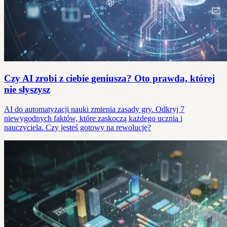
Czy AI zrobi z ciebie geniusza? Oto prawda, której
nie słyszysz
AI do automatyzacji nauki zmienia zasady gry. Odkryj 7
niewygodnych faktów, które zaskoczą każdego ucznia i
nauczyciela. Czy jesteś gotowy na rewolucję?