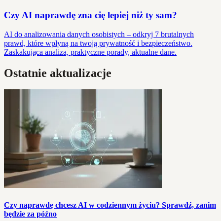
Czy AI naprawdę zna cię lepiej niż ty sam?
AI do analizowania danych osobistych – odkryj 7 brutalnych
prawd, które wpłyną na twoją prywatność i bezpieczeństwo.
Zaskakująca analiza, praktyczne porady, aktualne dane.
Ostatnie aktualizacje
Czy naprawdę chcesz AI w codziennym życiu? Sprawdź, zanim
będzie za późno