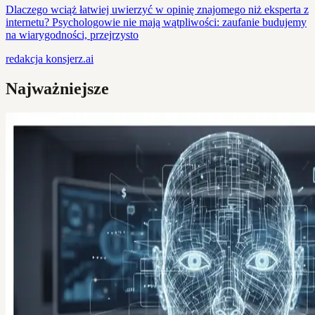
Dlaczego wciąż łatwiej uwierzyć w opinię znajomego niż eksperta z
internetu? Psychologowie nie mają wątpliwości: zaufanie budujemy
na wiarygodności, przejrzysto
redakcja
konsjerz.ai
Najważniejsze