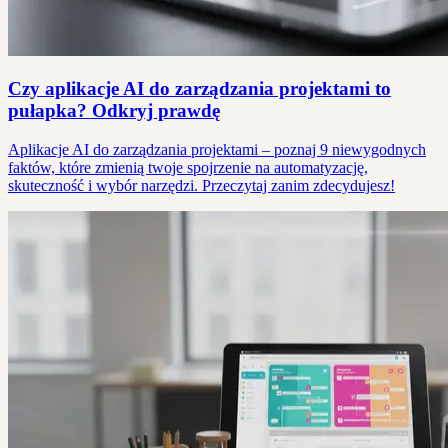
Czy aplikacje AI do zarządzania projektami to
pułapka? Odkryj prawdę
Aplikacje AI do zarządzania projektami – poznaj 9 niewygodnych
faktów, które zmienią twoje spojrzenie na automatyzację,
skuteczność i wybór narzędzi. Przeczytaj zanim zdecydujesz!