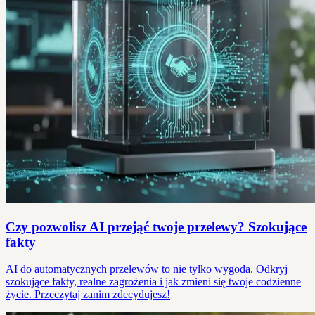
Czy pozwolisz AI przejąć twoje przelewy? Szokujące
fakty
AI do automatycznych przelewów to nie tylko wygoda. Odkryj
szokujące fakty, realne zagrożenia i jak zmieni się twoje codzienne
życie. Przeczytaj zanim zdecydujesz!