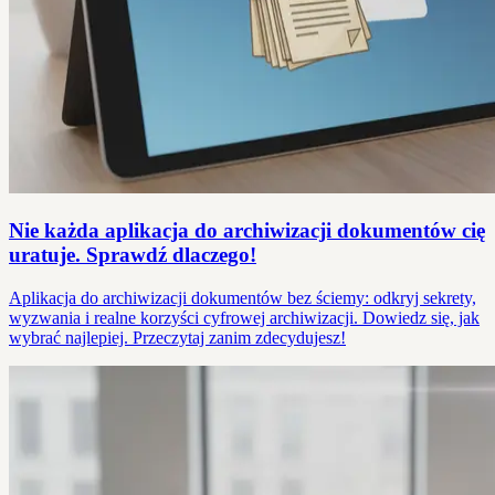
Nie każda aplikacja do archiwizacji dokumentów cię
uratuje. Sprawdź dlaczego!
Aplikacja do archiwizacji dokumentów bez ściemy: odkryj sekrety,
wyzwania i realne korzyści cyfrowej archiwizacji. Dowiedz się, jak
wybrać najlepiej. Przeczytaj zanim zdecydujesz!