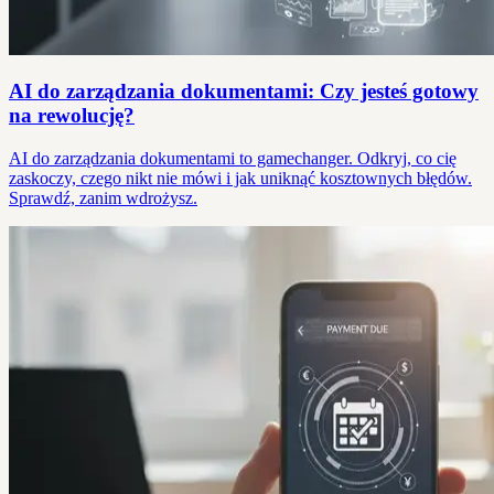
AI do zarządzania dokumentami: Czy jesteś gotowy
na rewolucję?
AI do zarządzania dokumentami to gamechanger. Odkryj, co cię
zaskoczy, czego nikt nie mówi i jak uniknąć kosztownych błędów.
Sprawdź, zanim wdrożysz.