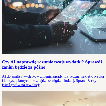
Czy AI naprawdę rozumie twoje wydatki? Sprawdź,
zanim będzie za późno
AI do analizy wydatków zmienia zasady gry. Poznaj sekrety, ryzyka
i korzyści, których nie znajdziesz nigdzie indziej. Sprawdź, czy
jesteś gotów na rewolucję.