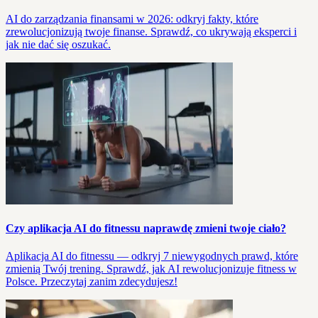
AI do zarządzania finansami w 2026: odkryj fakty, które
zrewolucjonizują twoje finanse. Sprawdź, co ukrywają eksperci i
jak nie dać się oszukać.
Czy aplikacja AI do fitnessu naprawdę zmieni twoje ciało?
Aplikacja AI do fitnessu — odkryj 7 niewygodnych prawd, które
zmienią Twój trening. Sprawdź, jak AI rewolucjonizuje fitness w
Polsce. Przeczytaj zanim zdecydujesz!