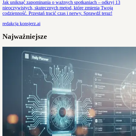
Jak uniknąć zapominania o ważnych spotkaniach – odkryj 13
nieoczywistych, skutecznych metod, które zmienią Twoją
codzienność. Przestań tracić czas i nerwy. Sprawdź teraz!
redakcja
konsjerz.ai
Najważniejsze