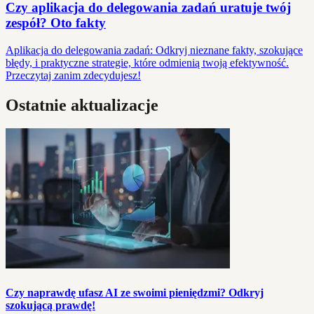
Czy aplikacja do delegowania zadań uratuje twój
zespół? Oto fakty
Aplikacja do delegowania zadań: Odkryj nieznane fakty, szokujące
błędy, i praktyczne strategie, które odmienią twoją efektywność.
Przeczytaj zanim zdecydujesz!
Ostatnie aktualizacje
Czy naprawdę ufasz AI ze swoimi pieniędzmi? Odkryj
szokującą prawdę!