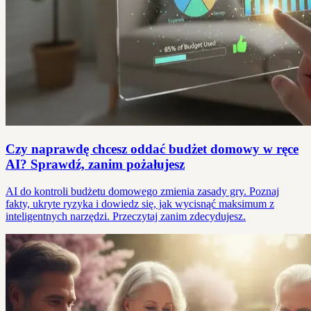
Czy naprawdę chcesz oddać budżet domowy w ręce
AI? Sprawdź, zanim pożałujesz
AI do kontroli budżetu domowego zmienia zasady gry. Poznaj
fakty, ukryte ryzyka i dowiedz się, jak wycisnąć maksimum z
inteligentnych narzędzi. Przeczytaj zanim zdecydujesz.