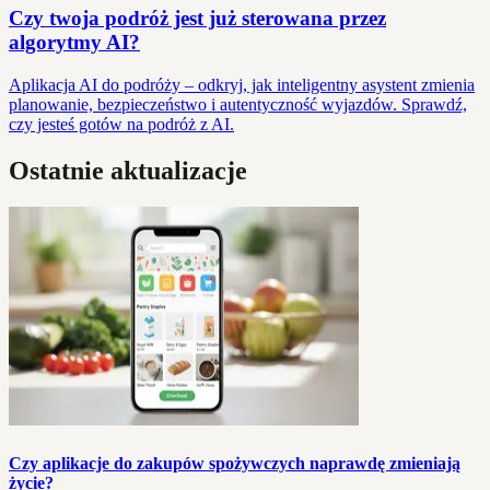
Czy twoja podróż jest już sterowana przez
algorytmy AI?
Aplikacja AI do podróży – odkryj, jak inteligentny asystent zmienia
planowanie, bezpieczeństwo i autentyczność wyjazdów. Sprawdź,
czy jesteś gotów na podróż z AI.
Ostatnie aktualizacje
Czy aplikacje do zakupów spożywczych naprawdę zmieniają
życie?