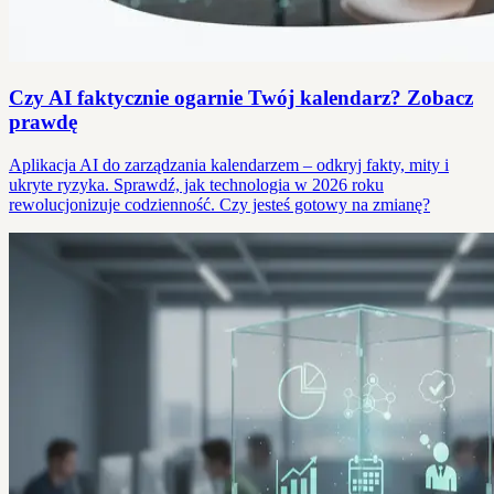
Czy AI faktycznie ogarnie Twój kalendarz? Zobacz
prawdę
Aplikacja AI do zarządzania kalendarzem – odkryj fakty, mity i
ukryte ryzyka. Sprawdź, jak technologia w 2026 roku
rewolucjonizuje codzienność. Czy jesteś gotowy na zmianę?