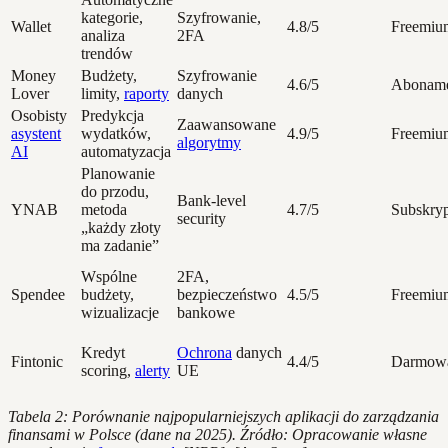
kategorie,
Szyfrowanie,
Wallet
4.8/5
Freemiu
analiza
2FA
trendów
Money
Budżety,
Szyfrowanie
4.6/5
Abonam
Lover
limity,
raporty
danych
Osobisty
Predykcja
Zaawansowane
asystent
wydatków,
4.9/5
Freemiu
algorytmy
AI
automatyzacja
Planowanie
do przodu,
Bank-level
YNAB
metoda
4.7/5
Subskryp
security
„każdy złoty
ma zadanie”
Wspólne
2FA,
Spendee
budżety,
bezpieczeństwo
4.5/5
Freemiu
wizualizacje
bankowe
Kredyt
Ochrona
danych
Fintonic
4.4/5
Darmow
scoring,
alerty
UE
Tabela 2: Porównanie najpopularniejszych aplikacji do zarządzania
finansami w Polsce (dane na 2025). Źródło: Opracowanie własne