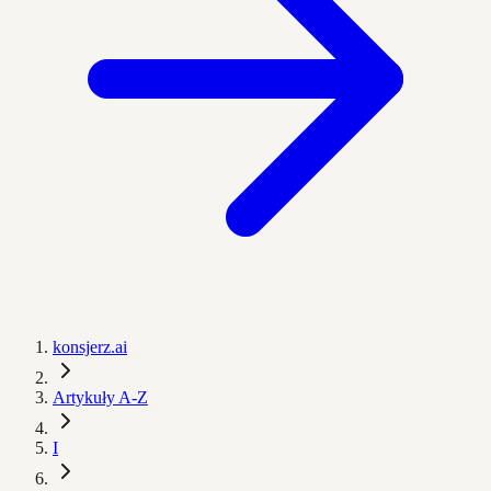
konsjerz.ai
Artykuły A-Z
I