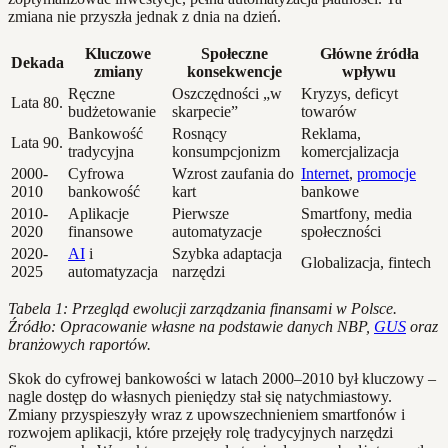
zmiana nie przyszła jednak z dnia na dzień.
Kluczowe
Społeczne
Główne źródła
Dekada
zmiany
konsekwencje
wpływu
Ręczne
Oszczędności „w
Kryzys, deficyt
Lata 80.
budżetowanie
skarpecie”
towarów
Bankowość
Rosnący
Reklama,
Lata 90.
tradycyjna
konsumpcjonizm
komercjalizacja
2000-
Cyfrowa
Wzrost zaufania do
Internet
,
promocje
2010
bankowość
kart
bankowe
2010-
Aplikacje
Pierwsze
Smartfony, media
2020
finansowe
automatyzacje
społeczności
2020-
AI
i
Szybka adaptacja
Globalizacja, fintech
2025
automatyzacja
narzędzi
Tabela 1: Przegląd ewolucji zarządzania finansami w Polsce.
Źródło: Opracowanie własne na podstawie danych NBP,
GUS
oraz
branżowych raportów.
Skok do cyfrowej bankowości w latach 2000–2010 był kluczowy –
nagle dostęp do własnych pieniędzy stał się natychmiastowy.
Zmiany przyspieszyły wraz z upowszechnieniem smartfonów i
rozwojem aplikacji, które przejęły rolę tradycyjnych narzędzi