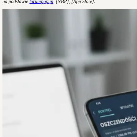
na podstawie
forumppp.pl
, [NBP], [App Store].