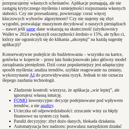
przepracujemy własnych schematów. Aplikacje pomagają, ale nie
zastąpią krytycznego myślenia i umiejętności rozpoznania własnych
słabości. Czy nie przesadzamy, powierzając coraz więcej
kluczowych wyborów algorytmom? Czy nie stajemy się zbyt
wygodni, pozwalając maszynom decydować o naszych pieniądzach
– nawet jeśli
same
dane wskazują na skuteczność (użytkownicy
Wallet w 2024 zwiększyli oszczędności średnio o 15%, ale tylko ci,
którzy nie ograniczyli się do klikania „akceptuj” na każdą sugestię
aplikacji)?
Konserwatywne podejście do budżetowania – wszystko na kartce,
gotówka w kopercie – przez lata funkcjonowało jako główny model
zarządzania pieniędzmi. Dziś coraz popularniejszy jest adaptacyjny
sposób myślenia: analiza trendów, szybkie reagowanie na zmiany,
wykorzystanie
AI
do przewidywania ryzyk. Jednak to nie oznacza
ślepego zaufania technologii.
Złudzenie kontroli: wierzysz, że aplikacja „wie lepiej”, ale
ignorujesz własną intuicję.
FOMO
inwestycyjne: decyzje podejmowane pod wpływem
trendów, a nie
analizy
.
Ucieczka od odpowiedzialności: zrzucanie winy za błędy
finansowe na system czy bank.
Paraliż decyzyjny: zbyt dużo danych, blokada działania.
Automatyzacja bez nadzoru: pozwalasz narzędziom działać