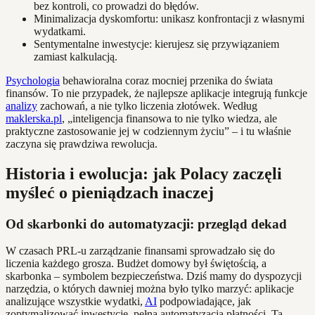
bez kontroli, co prowadzi do błędów.
Minimalizacja dyskomfortu: unikasz konfrontacji z własnymi
wydatkami.
Sentymentalne inwestycje: kierujesz się przywiązaniem
zamiast kalkulacją.
Psychologia
behawioralna coraz mocniej przenika do świata
finansów. To nie przypadek, że najlepsze aplikacje integrują funkcje
analizy
zachowań, a nie tylko liczenia złotówek. Według
maklerska.pl
, „inteligencja finansowa to nie tylko wiedza, ale
praktyczne zastosowanie jej w codziennym życiu” – i tu właśnie
zaczyna się prawdziwa rewolucja.
Historia i ewolucja: jak Polacy zaczęli
myśleć o pieniądzach inaczej
Od skarbonki do automatyzacji: przegląd dekad
W czasach PRL-u zarządzanie finansami sprowadzało się do
liczenia każdego grosza. Budżet domowy był świętością, a
skarbonka – symbolem bezpieczeństwa. Dziś mamy do dyspozycji
narzędzia, o których dawniej można było tylko marzyć: aplikacje
analizujące wszystkie wydatki,
AI
podpowiadające, jak
zoptymalizować inwestycje, pełna automatyzacja płatności. Ta