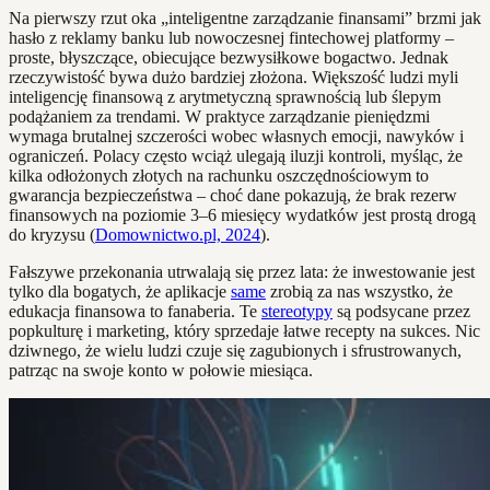
Na pierwszy rzut oka „inteligentne zarządzanie finansami” brzmi jak
hasło z reklamy banku lub nowoczesnej fintechowej platformy –
proste, błyszczące, obiecujące bezwysiłkowe bogactwo. Jednak
rzeczywistość bywa dużo bardziej złożona. Większość ludzi myli
inteligencję finansową z arytmetyczną sprawnością lub ślepym
podążaniem za trendami. W praktyce zarządzanie pieniędzmi
wymaga brutalnej szczerości wobec własnych emocji, nawyków i
ograniczeń. Polacy często wciąż ulegają iluzji kontroli, myśląc, że
kilka odłożonych złotych na rachunku oszczędnościowym to
gwarancja bezpieczeństwa – choć dane pokazują, że brak rezerw
finansowych na poziomie 3–6 miesięcy wydatków jest prostą drogą
do kryzysu (
Domownictwo.pl, 2024
).
Fałszywe przekonania utrwalają się przez lata: że inwestowanie jest
tylko dla bogatych, że aplikacje
same
zrobią za nas wszystko, że
edukacja finansowa to fanaberia. Te
stereotypy
są podsycane przez
popkulturę i marketing, który sprzedaje łatwe recepty na sukces. Nic
dziwnego, że wielu ludzi czuje się zagubionych i sfrustrowanych,
patrząc na swoje konto w połowie miesiąca.