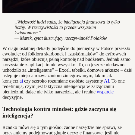
„Większość ludzi sądzi, że inteligencja finansowa to tylko
liczby. W rzeczywistości to przede wszystkim
świadomość.”
— Marek, cytat ilustrujący rzeczywistość Polaków
W ciągu ostatniej dekady podejście do pieniędzy w Polsce przeszło
ewolucję: od folkloru skarbonek i „zaskórniaków” do cyfrowych
narzędzi, które obiecują pełną kontrolę nad budżetem. Jednak samo
korzystanie z aplikacji to nie wszystko. To, co jeszcze niedawno
uchodziło za „inteligentne” – Excel, tabelki, domowe arkusze – dziś
ustępuje miejsca rozwiązaniom zintegrowanym, takim jak
konsjerz.
ai
czy szeroko rozumiane osobiste asystenty
AI
. To one
redefiniują, czym jest faktyczna inteligencja w zarządzaniu
pieniędzmi, dając nie tylko narzędzia, ale i realne
wsparcie
decyzyjne.
Technologia kontra mindset: gdzie zaczyna się
inteligencja?
Rzadko mówi się o tym głośno: żadne narzędzie nie sprawi, że
przestaniemy podejmować głupie decyzje finansowe, jeśli nie