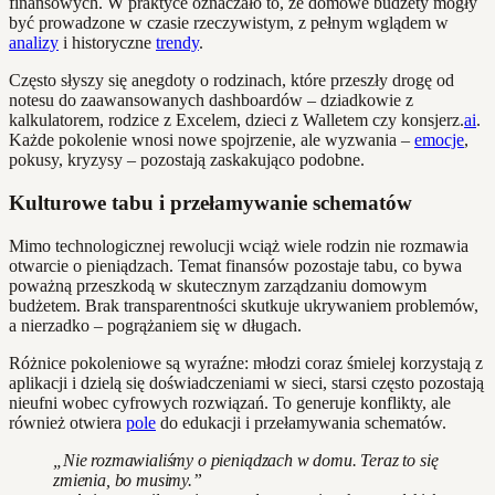
finansowych. W praktyce oznaczało to, że domowe budżety mogły
być prowadzone w czasie rzeczywistym, z pełnym wglądem w
analizy
i historyczne
trendy
.
Często słyszy się anegdoty o rodzinach, które przeszły drogę od
notesu do zaawansowanych dashboardów – dziadkowie z
kalkulatorem, rodzice z Excelem, dzieci z Walletem czy konsjerz.
ai
.
Każde pokolenie wnosi nowe spojrzenie, ale wyzwania –
emocje
,
pokusy, kryzysy – pozostają zaskakująco podobne.
Kulturowe tabu i przełamywanie schematów
Mimo technologicznej rewolucji wciąż wiele rodzin nie rozmawia
otwarcie o pieniądzach. Temat finansów pozostaje tabu, co bywa
poważną przeszkodą w skutecznym zarządzaniu domowym
budżetem. Brak transparentności skutkuje ukrywaniem problemów,
a nierzadko – pogrążaniem się w długach.
Różnice pokoleniowe są wyraźne: młodzi coraz śmielej korzystają z
aplikacji i dzielą się doświadczeniami w sieci, starsi często pozostają
nieufni wobec cyfrowych rozwiązań. To generuje konflikty, ale
również otwiera
pole
do edukacji i przełamywania schematów.
„Nie rozmawialiśmy o pieniądzach w domu. Teraz to się
zmienia, bo musimy.”