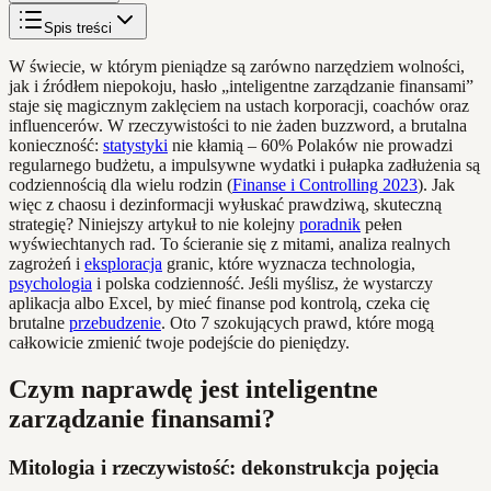
Spis treści
W świecie, w którym pieniądze są zarówno narzędziem wolności,
jak i źródłem niepokoju, hasło „inteligentne zarządzanie finansami”
staje się magicznym zaklęciem na ustach korporacji, coachów oraz
influencerów. W rzeczywistości to nie żaden buzzword, a brutalna
konieczność:
statystyki
nie kłamią – 60% Polaków nie prowadzi
regularnego budżetu, a impulsywne wydatki i pułapka zadłużenia są
codziennością dla wielu rodzin (
Finanse i Controlling 2023
). Jak
więc z chaosu i dezinformacji wyłuskać prawdziwą, skuteczną
strategię? Niniejszy artykuł to nie kolejny
poradnik
pełen
wyświechtanych rad. To ścieranie się z mitami, analiza realnych
zagrożeń i
eksploracja
granic, które wyznacza technologia,
psychologia
i polska codzienność. Jeśli myślisz, że wystarczy
aplikacja albo Excel, by mieć finanse pod kontrolą, czeka cię
brutalne
przebudzenie
. Oto 7 szokujących prawd, które mogą
całkowicie zmienić twoje podejście do pieniędzy.
Czym naprawdę jest inteligentne
zarządzanie finansami?
Mitologia i rzeczywistość: dekonstrukcja pojęcia