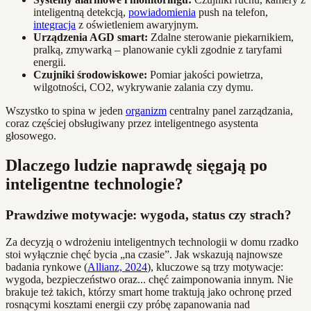
inteligentną detekcją,
powiadomienia
push na telefon,
integracja
z oświetleniem awaryjnym.
Urządzenia AGD smart:
Zdalne sterowanie piekarnikiem,
pralką, zmywarką – planowanie cykli zgodnie z taryfami
energii.
Czujniki środowiskowe:
Pomiar jakości powietrza,
wilgotności, CO2, wykrywanie zalania czy dymu.
Wszystko to spina w jeden
organizm
centralny panel zarządzania,
coraz częściej obsługiwany przez inteligentnego asystenta
głosowego.
Dlaczego ludzie naprawdę sięgają po
inteligentne technologie?
Prawdziwe motywacje: wygoda, status czy strach?
Za decyzją o wdrożeniu inteligentnych technologii w domu rzadko
stoi wyłącznie chęć bycia „na czasie”. Jak wskazują najnowsze
badania rynkowe (
Allianz, 2024
), kluczowe są trzy motywacje:
wygoda, bezpieczeństwo oraz... chęć zaimponowania innym. Nie
brakuje też takich, którzy smart home traktują jako ochronę przed
rosnącymi kosztami energii czy próbę zapanowania nad