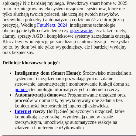
aplikację? Nic bardziej mylnego. Prawdziwy smart home w 2025
roku to zintegrowany ekosystem urządzeń i systemów, które nie
tylko słuchają twoich poleceń, ale uczą się twoich nawyków,
przewidują potrzeby i automatyzują codzienność z chirurgiczną
precyzją. Według
FutuNext, 2024
, inteligentne technologie
obejmują nie tylko oświetlenie czy
ogrzewanie
, lecz także rolety,
alarmy, sprzęty AGD i kompleksowe systemy zarządzania energią.
Klucz tkwi w integracji, personalizacji i automatyzacji – wszystko
po to, by dom był nie tylko wygodniejszy, ale i bardziej wydajny
oraz bezpieczny.
Definicje kluczowych pojęć:
Inteligentny dom (Smart Home):
Środowisko mieszkalne z
systemami i urządzeniami pozwalającymi na zdalne
sterowanie, automatyzację i monitorowanie funkcji domu za
pomoc
ą technologii informatycznych i internetu rzeczy.
Automatyzacja domowa:
Programowanie urządzeń oraz
procesów w domu tak, by wykonywały one zadania bez
konieczności bezpośredniej ingerencji człowieka.
Internet
rzeczy (IoT):
Sieć połączonych urządzeń, które
komunikują się ze sobą i wymieniają dane w czasie
rzeczywistym, umożliwiając automatyczne reakcje na
zdarzenia i preferencje użytkownika.