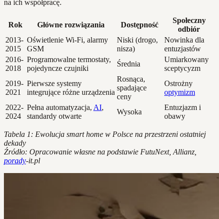
na ich współpracę.
Społeczny
Rok
Główne rozwiązania
Dostępność
odbiór
2013-
Oświetlenie Wi-Fi, alarmy
Niski (drogo,
Nowinka dla
2015
GSM
nisza)
entuzjastów
2016-
Programowalne termostaty,
Umiarkowany
Średnia
2018
pojedyncze czujniki
sceptycyzm
Rosnąca,
2019-
Pierwsze systemy
Ostrożny
spadające
2021
integrujące różne urządzenia
optymizm
ceny
2022-
Pełna automatyzacja,
AI
,
Entuzjazm i
Wysoka
2024
standardy otwarte
obawy
Tabela 1: Ewolucja smart home w Polsce na przestrzeni ostatniej
dekady
Źródło: Opracowanie własne na podstawie FutuNext, Allianz,
porady
-it.pl