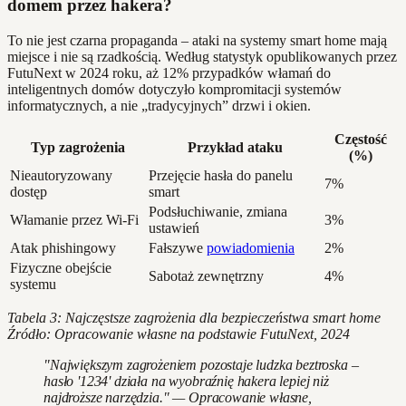
domem przez hakera?
To nie jest czarna propaganda – ataki na systemy smart home mają
miejsce i nie są rzadkością. Według statystyk opublikowanych przez
FutuNext w 2024 roku, aż 12% przypadków włamań do
inteligentnych domów dotyczyło kompromitacji systemów
informatycznych, a nie „tradycyjnych” drzwi i okien.
Częstość
Typ zagrożenia
Przykład ataku
(%)
Nieautoryzowany
Przejęcie hasła do panelu
7%
dostęp
smart
Podsłuchiwanie, zmiana
Włamanie przez Wi-Fi
3%
ustawień
Atak phishingowy
Fałszywe
powiadomienia
2%
Fizyczne obejście
Sabotaż zewnętrzny
4%
systemu
Tabela 3: Najczęstsze zagrożenia dla bezpieczeństwa smart home
Źródło: Opracowanie własne na podstawie FutuNext, 2024
"Największym zagrożeniem pozostaje ludzka beztroska –
hasło '1234' działa na wyobraźnię hakera lepiej niż
najdroższe narzędzia." — Opracowanie własne,