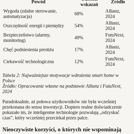
Powód
Źródło
wskazań
Wygoda (zdalne sterowanie,
Allianz,
68%
automatyzacja)
2024
Allianz,
Oszczędność energii i pieniędzy
54%
2024
Bezpieczeństwo (alarmy,
FutuNext,
49%
monitoring)
2024
Allianz,
Chęć podniesienia prestiżu
17%
2024
FutuNext,
Ciekawość technologiczna
12%
2024
Tabela 2: Najważniejsze motywacje wdrożenia smart home w
Polsce
Źródło: Opracowanie własne na podstawie Allianz i FutuNext,
2024
Paradoksalnie, aż połowa użytkowników nie była wcześniej
przekonana do sensu inwestycji. Dopiero realne doświadczenie
pokazało im, że inteligentne technologie pozwalają „odzyskać
czas”, który wcześniej przeciekał przez palce.
Nieoczywiste korzyści, o których nie wspominają