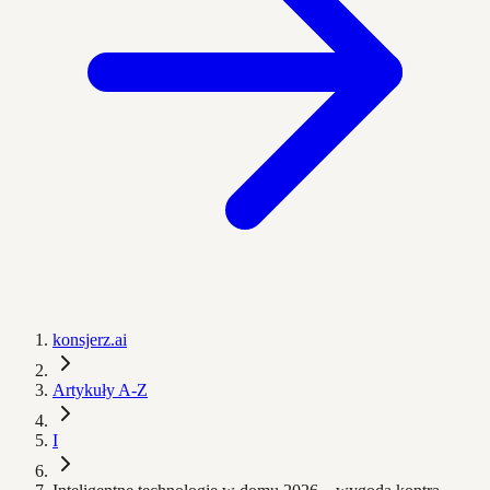
konsjerz.ai
Artykuły A-Z
I