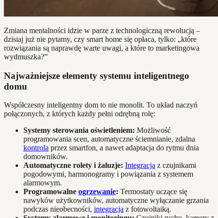
Zmiana mentalności idzie w parze z technologiczną rewolucją –
dzisiaj już nie pytamy, czy smart home się opłaca, tylko: „które
rozwiązania są naprawdę warte uwagi, a które to marketingowa
wydmuszka?”
Najważniejsze elementy systemu inteligentnego
domu
Współczesny inteligentny dom to nie monolit. To układ naczyń
połączonych, z których każdy pełni odrębną rolę:
Systemy sterowania oświetleniem:
Możliwość
programowania scen, automatyczne ściemnianie, zdalna
kontrola
przez smartfon, a nawet adaptacja do rytmu dnia
domowników.
Automatyczne rolety i żaluzje:
Integracja
z czujnikami
pogodowymi, harmonogramy i powiązania z systemem
alarmowym.
Programowalne
ogrzewanie
:
Termostaty uczące się
nawyków użytkowników, automatyczne wyłączanie grzania
podczas nieobecności,
integracja
z fotowoltaiką.
Systemy alarmowe i monitoringu:
Czujniki ruchu, kamery z