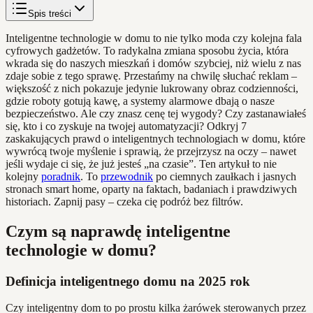
Spis treści
Inteligentne technologie w domu to nie tylko moda czy kolejna fala
cyfrowych gadżetów. To radykalna zmiana sposobu życia, która
wkrada się do naszych mieszkań i domów szybciej, niż wielu z nas
zdaje sobie z tego sprawę. Przestańmy na chwilę słuchać reklam –
większość z nich pokazuje jedynie lukrowany obraz codzienności,
gdzie roboty gotują kawę, a systemy alarmowe dbają o nasze
bezpieczeństwo. Ale czy znasz cenę tej wygody? Czy zastanawiałeś
się, kto i co zyskuje na twojej automatyzacji? Odkryj 7
zaskakujących prawd o inteligentnych technologiach w domu, które
wywrócą twoje myślenie i sprawią, że przejrzysz na oczy – nawet
jeśli wydaje ci się, że już jesteś „na czasie”. Ten artykuł to nie
kolejny
poradnik
. To
przewodnik
po ciemnych zaułkach i jasnych
stronach smart home, oparty na faktach, badaniach i prawdziwych
historiach. Zapnij pasy – czeka cię podróż bez filtrów.
Czym są naprawdę inteligentne
technologie w domu?
Definicja inteligentnego domu na 2025 rok
Czy inteligentny dom to po prostu kilka żarówek sterowanych przez