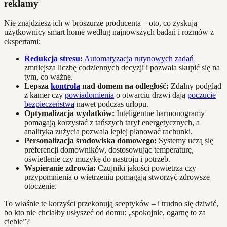
reklamy
Nie znajdziesz ich w broszurze producenta – oto, co zyskują
użytkownicy smart home według najnowszych badań i rozmów z
ekspertami:
Redukcja stresu
:
Automatyzacja rutynowych zadań
zmniejsza liczbę codziennych decyzji i pozwala skupić się na
tym, co ważne.
Lepsza
kontrola
nad domem na odległość:
Zdalny podgląd
z kamer czy
powiadomienia
o otwarciu drzwi dają
poczucie
bezpieczeństwa
nawet podczas urlopu.
Optymalizacja wydatków:
Inteligentne harmonogramy
pomagają korzystać z tańszych taryf energetycznych, a
analityka zużycia pozwala lepiej planować rachunki.
Personalizacja środowiska domowego:
Systemy uczą się
preferencji domowników, dostosowując temperaturę,
oświetlenie czy muzykę do nastroju i potrzeb.
Wspieranie zdrowia:
Czujniki jakości powietrza czy
przypomnienia o wietrzeniu pomagają stworzyć zdrowsze
otoczenie.
To właśnie te korzyści przekonują sceptyków – i trudno się dziwić,
bo kto nie chciałby usłyszeć od domu: „spokojnie, ogarnę to za
ciebie”?