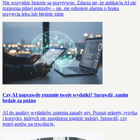
Nie wszystkie historie są pozytywne. Zdarza się, że aplikacja AI nie
rozpozna pilnej potrzeby – np. nie odnotuje alarmu o braku
przyjęcia leku lub błędnie zinte
Czy AI naprawdę rozumie twoje wydatki? Sprawdź, zanim
będzie za późno
AI do analizy wydatków zmienia zasady gry. Poznaj sekrety, ryzyka
i korzyści, których nie znajdziesz nigdzie indziej. Sprawdź, czy
jesteś gotów na rewolucję.