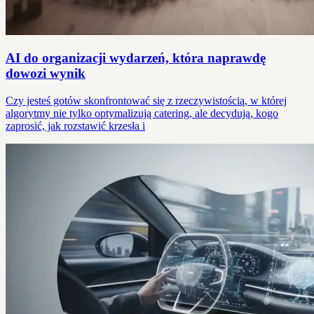
AI do organizacji wydarzeń, która naprawdę
dowozi wynik
Czy jesteś gotów skonfrontować się z rzeczywistością, w której
algorytmy nie tylko optymalizują catering, ale decydują, kogo
zaprosić, jak rozstawić krzesła i