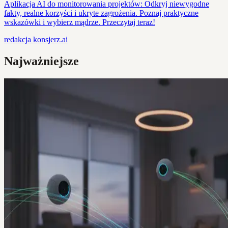
Aplikacja AI do monitorowania projektów: Odkryj niewygodne
fakty, realne korzyści i ukryte zagrożenia. Poznaj praktyczne
wskazówki i wybierz mądrze. Przeczytaj teraz!
redakcja
konsjerz.ai
Najważniejsze