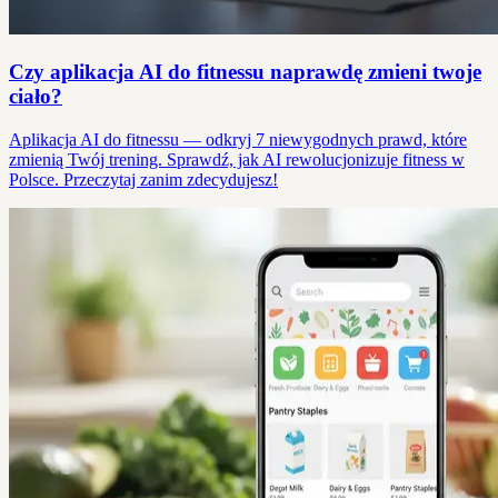
Czy aplikacja AI do fitnessu naprawdę zmieni twoje
ciało?
Aplikacja AI do fitnessu — odkryj 7 niewygodnych prawd, które
zmienią Twój trening. Sprawdź, jak AI rewolucjonizuje fitness w
Polsce. Przeczytaj zanim zdecydujesz!