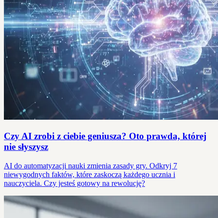
Czy AI zrobi z ciebie geniusza? Oto prawda, której
nie słyszysz
AI do automatyzacji nauki zmienia zasady gry. Odkryj 7
niewygodnych faktów, które zaskoczą każdego ucznia i
nauczyciela. Czy jesteś gotowy na rewolucję?