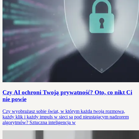
Czy AI ochroni Twoją prywatność? Oto, co nikt Ci
nie powie
Czy wyobrażasz sobie świat, w którym każda twoja rozmowa,
każdy klik i każdy impuls w sieci są pod nieustającym nadzorem
algorytmów? Sztuczna inteligencja w