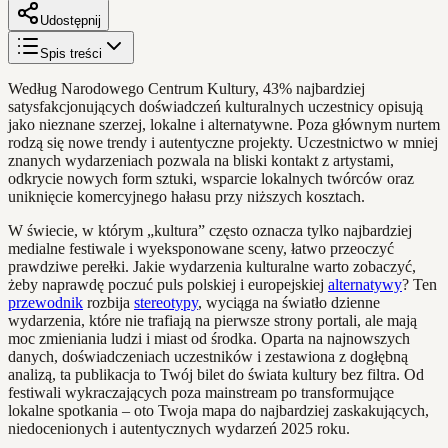
Udostępnij
Spis treści
Według Narodowego Centrum Kultury, 43% najbardziej
satysfakcjonujących doświadczeń kulturalnych uczestnicy opisują
jako nieznane szerzej, lokalne i alternatywne. Poza głównym nurtem
rodzą się nowe trendy i autentyczne projekty. Uczestnictwo w mniej
znanych wydarzeniach pozwala na bliski kontakt z artystami,
odkrycie nowych form sztuki, wsparcie lokalnych twórców oraz
uniknięcie komercyjnego hałasu przy niższych kosztach.
W świecie, w którym „kultura” często oznacza tylko najbardziej
medialne festiwale i wyeksponowane sceny, łatwo przeoczyć
prawdziwe perełki. Jakie wydarzenia kulturalne warto zobaczyć,
żeby naprawdę poczuć puls polskiej i europejskiej
alternatywy
? Ten
przewodnik
rozbija
stereotypy
, wyciąga na światło dzienne
wydarzenia, które nie trafiają na pierwsze strony portali, ale mają
moc zmieniania ludzi i miast od środka. Oparta na najnowszych
danych, doświadczeniach uczestników i zestawiona z dogłębną
analizą, ta publikacja to Twój bilet do świata kultury bez filtra. Od
festiwali wykraczających poza mainstream po transformujące
lokalne spotkania – oto Twoja mapa do najbardziej zaskakujących,
niedocenionych i autentycznych wydarzeń 2025 roku.