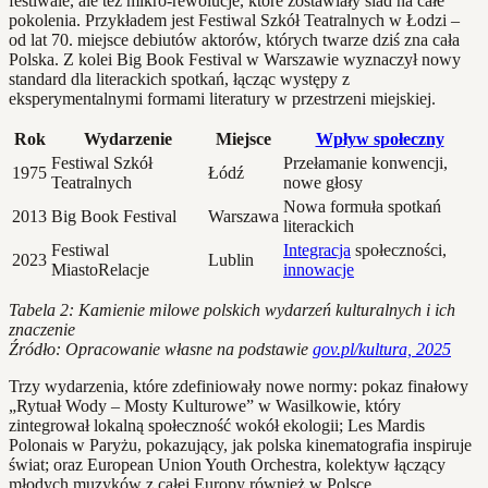
festiwale, ale też mikro-rewolucje, które zostawiały ślad na całe
pokolenia. Przykładem jest Festiwal Szkół Teatralnych w Łodzi –
od lat 70. miejsce debiutów aktorów, których twarze dziś zna cała
Polska. Z kolei Big Book Festival w Warszawie wyznaczył nowy
standard dla literackich spotkań, łącząc występy z
eksperymentalnymi formami literatury w przestrzeni miejskiej.
Rok
Wydarzenie
Miejsce
Wpływ społeczny
Festiwal Szkół
Przełamanie konwencji,
1975
Łódź
Teatralnych
nowe głosy
Nowa formuła spotkań
2013
Big Book Festival
Warszawa
literackich
Festiwal
Integracja
społeczności,
2023
Lublin
MiastoRelacje
innowacje
Tabela 2: Kamienie milowe polskich wydarzeń kulturalnych i ich
znaczenie
Źródło: Opracowanie własne na podstawie
gov.pl/kultura, 2025
Trzy wydarzenia, które zdefiniowały nowe normy: pokaz finałowy
„Rytuał Wody – Mosty Kulturowe” w Wasilkowie, który
zintegrował lokalną społeczność wokół ekologii; Les Mardis
Polonais w Paryżu, pokazujący, jak polska kinematografia inspiruje
świat; oraz European Union Youth Orchestra, kolektyw łączący
młodych muzyków z całej Europy również w Polsce.