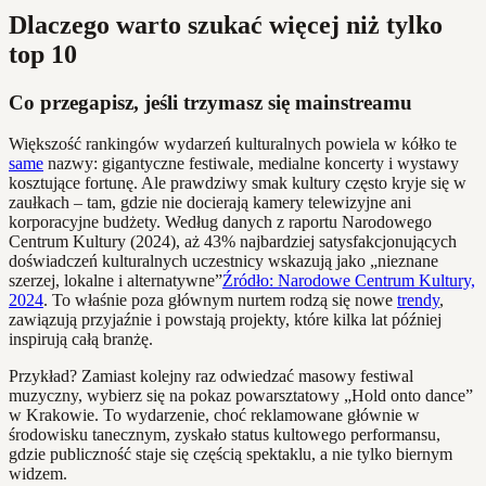
Dlaczego warto szukać więcej niż tylko
top 10
Co przegapisz, jeśli trzymasz się mainstreamu
Większość rankingów wydarzeń kulturalnych powiela w kółko te
same
nazwy: gigantyczne festiwale, medialne koncerty i wystawy
kosztujące fortunę. Ale prawdziwy smak kultury często kryje się w
zaułkach – tam, gdzie nie docierają kamery telewizyjne ani
korporacyjne budżety. Według danych z raportu Narodowego
Centrum Kultury (2024), aż 43% najbardziej satysfakcjonujących
doświadczeń kulturalnych uczestnicy wskazują jako „nieznane
szerzej, lokalne i alternatywne”
Źródło: Narodowe Centrum Kultury,
2024
. To właśnie poza głównym nurtem rodzą się nowe
trendy
,
zawiązują przyjaźnie i powstają projekty, które kilka lat później
inspirują całą branżę.
Przykład? Zamiast kolejny raz odwiedzać masowy festiwal
muzyczny, wybierz się na pokaz powarsztatowy „Hold onto dance”
w Krakowie. To wydarzenie, choć reklamowane głównie w
środowisku tanecznym, zyskało status kultowego performansu,
gdzie publiczność staje się częścią spektaklu, a nie tylko biernym
widzem.