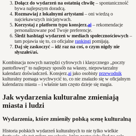
Dołącz do wydarzeń na ostatnią chwilę
– spontaniczność
bywa najlepszym doradcą.
Rozmawiaj z lokalnymi artystami
– oni wiedzą o
najciekawszych inicjatywach.
Korzystaj z platform typu konsjerz.
ai
– rekomendacje
personalizowane pod Twoje preferencje.
Śledź hashtagi wydarzeń w mediach społecznościowych
–
tam pojawia się to, co oficjalne
rankingi
pomijają.
Daj się zaskoczyć – idź raz na coś, o czym nigdy nie
słyszałeś/aś.
Kombinacja nowych narzędzi cyfrowych i klasycznego „poczty
pantoflowej” to najlepszy sposób na własny, niepowtarzalny
kalendarz doświadczeń. Konsjerz.
ai
jako osobisty
przewodnik
kulturalny pomaga wychwycić to, co nie znalazło się w oficjalnym
kalendarzu miasta – i właśnie tam często dzieje się magia.
Jak wydarzenia kulturalne zmieniają
miasta i ludzi
Wydarzenia, które zmieniły polską scenę kulturalną
Historia polskich wydarzeń kulturalnych to nie tylko wielkie