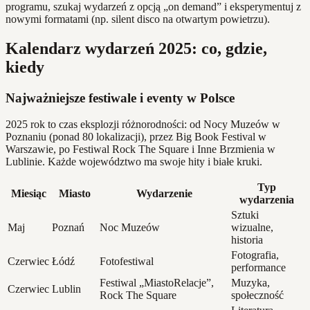
programu, szukaj wydarzeń z opcją „on demand” i eksperymentuj z
nowymi formatami (np. silent disco na otwartym powietrzu).
Kalendarz wydarzeń 2025: co, gdzie,
kiedy
Najważniejsze festiwale i eventy w Polsce
2025 rok to czas eksplozji różnorodności: od Nocy Muzeów w
Poznaniu (ponad 80 lokalizacji), przez Big Book Festival w
Warszawie, po Festiwal Rock The Square i Inne Brzmienia w
Lublinie. Każde województwo ma swoje hity i białe kruki.
Typ
Miesiąc
Miasto
Wydarzenie
wydarzenia
Sztuki
Maj
Poznań
Noc Muzeów
wizualne,
historia
Fotografia,
Czerwiec
Łódź
Fotofestiwal
performance
Festiwal „MiastoRelacje”,
Muzyka,
Czerwiec
Lublin
Rock The Square
społeczność