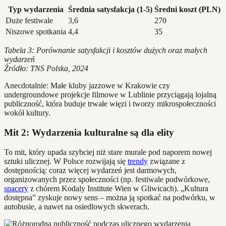
Typ wydarzenia
Średnia satysfakcja (1-5)
Średni koszt (PLN)
Duże festiwale
3,6
270
Niszowe spotkania
4,4
35
Tabela 3: Porównanie satysfakcji i kosztów dużych oraz małych
wydarzeń
Źródło: TNS Polska, 2024
Anecdotalnie: Małe kluby jazzowe w Krakowie czy
undergroundowe projekcje filmowe w Lublinie przyciągają lojalną
publiczność, która buduje trwałe więzi i tworzy mikrospołeczności
wokół kultury.
Mit 2: Wydarzenia kulturalne są dla elity
To mit, który upada szybciej niż stare murale pod naporem nowej
sztuki ulicznej. W Polsce rozwijają się
trendy
związane z
dostępnością: coraz więcej wydarzeń jest darmowych,
organizowanych przez społeczności (np. festiwale podwórkowe,
spacery
z chórem Kodaly Institute Wien w Gliwicach). „Kultura
dostępna” zyskuje nowy sens – można ją spotkać na podwórku, w
autobusie, a nawet na osiedlowych skwerach.