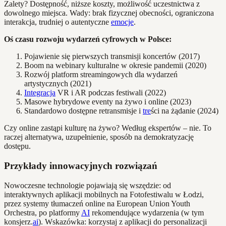
Zalety? Dostępność, niższe koszty, możliwość uczestnictwa z
dowolnego miejsca. Wady: brak fizycznej obecności, ograniczona
interakcja, trudniej o autentyczne
emocje
.
Oś czasu rozwoju wydarzeń cyfrowych w Polsce:
Pojawienie się pierwszych transmisji koncertów (2017)
Boom na webinary kulturalne w okresie pandemii (2020)
Rozwój platform streamingowych dla wydarzeń
artystycznych (2021)
Integracja
VR i AR podczas festiwali (2022)
Masowe hybrydowe eventy na żywo i online (2023)
Standardowo dostępne retransmisje i
tre
ści na żądanie (2024)
Czy online zastąpi kulturę na żywo? Według ekspertów – nie. To
raczej alternatywa, uzupełnienie, sposób na demokratyzację
dostępu.
Przykłady innowacyjnych rozwiązań
Nowoczesne technologie pojawiają się wszędzie: od
interaktywnych aplikacji mobilnych na Fotofestiwalu w Łodzi,
przez systemy tłumaczeń online na European Union Youth
Orchestra, po platformy
AI
rekomendujące wydarzenia (w tym
konsjerz.
ai
). Wskazówka: korzystaj z aplikacji do personalizacji