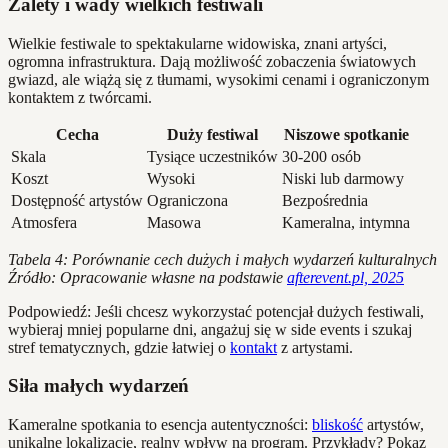
Zalety i wady wielkich festiwali
Wielkie festiwale to spektakularne widowiska, znani artyści,
ogromna infrastruktura. Dają możliwość zobaczenia światowych
gwiazd, ale wiążą się z tłumami, wysokimi cenami i ograniczonym
kontaktem z twórcami.
Cecha
Duży festiwal
Niszowe spotkanie
Skala
Tysiące uczestników
30-200 osób
Koszt
Wysoki
Niski lub darmowy
Dostępność artystów
Ograniczona
Bezpośrednia
Atmosfera
Masowa
Kameralna, intymna
Tabela 4: Porównanie cech dużych i małych wydarzeń kulturalnych
Źródło: Opracowanie własne na podstawie
afterevent.pl, 2025
Podpowiedź: Jeśli chcesz wykorzystać potencjał dużych festiwali,
wybieraj mniej popularne dni, angażuj się w side events i szukaj
stref tematycznych, gdzie łatwiej o
kontakt
z artystami.
Siła małych wydarzeń
Kameralne spotkania to esencja autentyczności:
bliskość
artystów,
unikalne lokalizacje, realny wpływ na program. Przykłady? Pokaz