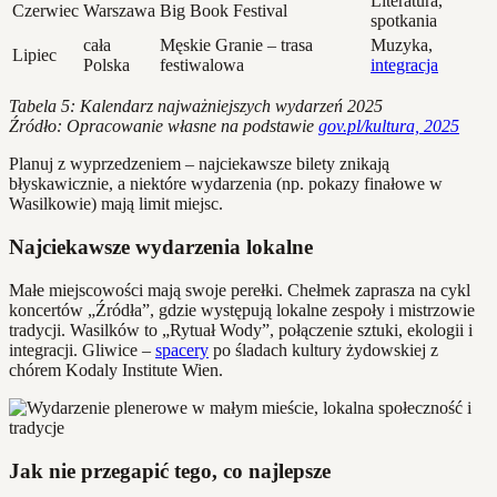
Literatura,
Czerwiec
Warszawa
Big Book Festival
spotkania
cała
Męskie Granie – trasa
Muzyka,
Lipiec
Polska
festiwalowa
integracja
Tabela 5: Kalendarz najważniejszych wydarzeń 2025
Źródło: Opracowanie własne na podstawie
gov.pl/kultura, 2025
Planuj z wyprzedzeniem – najciekawsze bilety znikają
błyskawicznie, a niektóre wydarzenia (np. pokazy finałowe w
Wasilkowie) mają limit miejsc.
Najciekawsze wydarzenia lokalne
Małe miejscowości mają swoje perełki. Chełmek zaprasza na cykl
koncertów „Źródła”, gdzie występują lokalne zespoły i mistrzowie
tradycji. Wasilków to „Rytuał Wody”, połączenie sztuki, ekologii i
integracji. Gliwice –
spacery
po śladach kultury żydowskiej z
chórem Kodaly Institute Wien.
Jak nie przegapić tego, co najlepsze