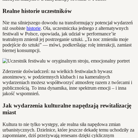
Realne historie uczestników
Nie ma silniejszego dowodu na transformujący potencjał wydarzeń
niż osobiste
historie
. Ola, uczestniczka jednego z alternatywnych
festiwali w Polsce, opowiada, jak udział w performance’ie
teatralnym zmienił jej postrzeganie sztuki. „Ta noc zmieniła moje
podejście do sztuki” — mówi, podkreślając rolę interakcji, zamiast
biernej konsumpcji.
Zderzenie doświadczeń: na wielkich festiwalach bywasz
anonimowy, w podziemnych klubach i na kameralnych
wydarzeniach możesz współtworzyć atmosferę razem z twórcami i
publicznością. To inna dynamika, inne spektrum emocji – i inna
jakość wspomnień.
Jak wydarzenia kulturalne napędzają rewitalizację
miast
Kultura to nie tylko występy, ale realna siła napędowa zmian
urbanistycznych. Dzielnice, które jeszcze dekadę temu uchodziły za
zapomniane, dziś przeżywają renesans dzięki cyklicznym