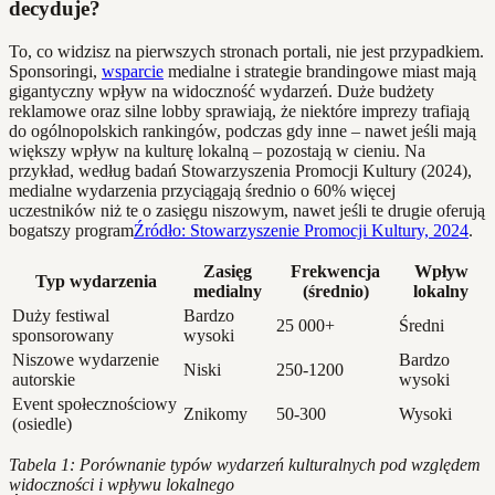
decyduje?
To, co widzisz na pierwszych stronach portali, nie jest przypadkiem.
Sponsoringi,
wsparcie
medialne i strategie brandingowe miast mają
gigantyczny wpływ na widoczność wydarzeń. Duże budżety
reklamowe oraz silne lobby sprawiają, że niektóre imprezy trafiają
do ogólnopolskich rankingów, podczas gdy inne – nawet jeśli mają
większy wpływ na kulturę lokalną – pozostają w cieniu. Na
przykład, według badań Stowarzyszenia Promocji Kultury (2024),
medialne wydarzenia przyciągają średnio o 60% więcej
uczestników niż te o zasięgu niszowym, nawet jeśli te drugie oferują
bogatszy program
Źródło: Stowarzyszenie Promocji Kultury, 2024
.
Zasięg
Frekwencja
Wpływ
Typ wydarzenia
medialny
(średnio)
lokalny
Duży festiwal
Bardzo
25 000+
Średni
sponsorowany
wysoki
Niszowe wydarzenie
Bardzo
Niski
250-1200
autorskie
wysoki
Event społecznościowy
Znikomy
50-300
Wysoki
(osiedle)
Tabela 1: Porównanie typów wydarzeń kulturalnych pod względem
widoczności i wpływu lokalnego