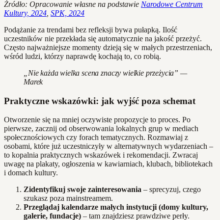
Źródło: Opracowanie własne na podstawie
Narodowe Centrum
Kultury, 2024
,
SPK, 2024
Podążanie za trendami bez refleksji bywa pułapką. Ilość
uczestników nie przekłada się automatycznie na jakość przeżyć.
Często najważniejsze momenty dzieją się w małych przestrzeniach,
wśród ludzi, którzy naprawdę kochają to, co robią.
„Nie każda wielka scena znaczy wielkie przeżycia” —
Marek
Praktyczne wskazówki: jak wyjść poza schemat
Otworzenie się na mniej oczywiste propozycje to proces. Po
pierwsze, zacznij od obserwowania lokalnych grup w mediach
społecznościowych czy forach tematycznych. Rozmawiaj z
osobami, które już uczestniczyły w alternatywnych wydarzeniach –
to kopalnia praktycznych wskazówek i rekomendacji. Zwracaj
uwagę na plakaty, ogłoszenia w kawiarniach, klubach, bibliotekach
i domach kultury.
Zidentyfikuj swoje zainteresowania
– sprecyzuj, czego
szukasz poza mainstreamem.
Przeglądaj kalendarze małych instytucji (domy kultury,
galerie, fundacje)
– tam znajdziesz prawdziwe perły.