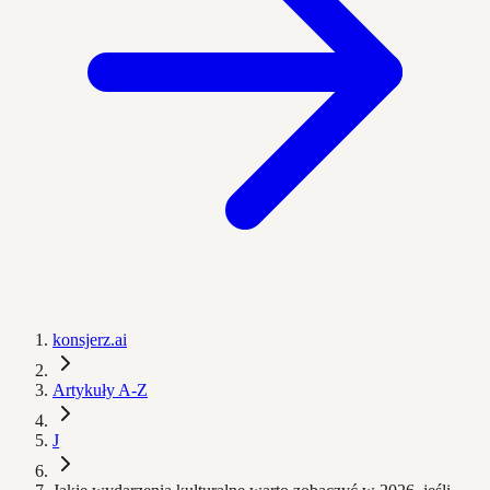
konsjerz.ai
Artykuły A-Z
J