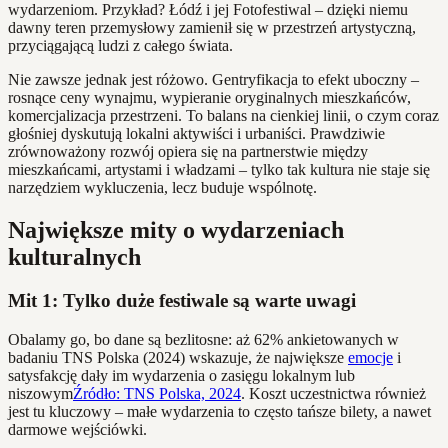
wydarzeniom. Przykład? Łódź i jej Fotofestiwal – dzięki niemu
dawny teren przemysłowy zamienił się w przestrzeń artystyczną,
przyciągającą ludzi z całego świata.
Nie zawsze jednak jest różowo. Gentryfikacja to efekt uboczny –
rosnące ceny wynajmu, wypieranie oryginalnych mieszkańców,
komercjalizacja przestrzeni. To balans na cienkiej linii, o czym coraz
głośniej dyskutują lokalni aktywiści i urbaniści. Prawdziwie
zrównoważony rozwój opiera się na partnerstwie między
mieszkańcami, artystami i władzami – tylko tak kultura nie staje się
narzędziem wykluczenia, lecz buduje wspólnotę.
Największe mity o wydarzeniach
kulturalnych
Mit 1: Tylko duże festiwale są warte uwagi
Obalamy go, bo dane są bezlitosne: aż 62% ankietowanych w
badaniu TNS Polska (2024) wskazuje, że największe
emocje
i
satysfakcję dały im wydarzenia o zasięgu lokalnym lub
niszowym
Źródło: TNS Polska, 2024
. Koszt uczestnictwa również
jest tu kluczowy – małe wydarzenia to często tańsze bilety, a nawet
darmowe wejściówki.