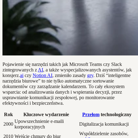
Pojawienie się narzędzi takich jak Microsoft Teams czy Slack
zintegrowanych z
AI
, a także wyspecjalizowanych asystentów, jak
konsjerz.
ai
czy
Notion AI
, zmieniło zasady
gry
. Dziś “inteligentne
narzędzia biurowe” to nie tylko automatyczne sortowanie
dokumentów czy zarządzanie kalendarzem. To cały ekosystem
wsparcia: od analizowania danych i wspierania decyzji, przez
usprawnianie komunikacji zespołowej, po monitorowanie
efektywności i bezpieczeństwa.
Rok
Kluczowe wydarzenie
Przełom
technologiczny
Upowszechnienie e-maili
2000
Digitalizacja komunikacji
korporacyjnych
Współdzielenie zasobów,
2010
Wejście chmury do biur