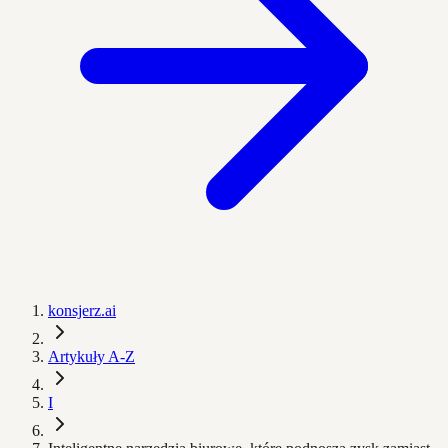
konsjerz.ai
Artykuły A-Z
I