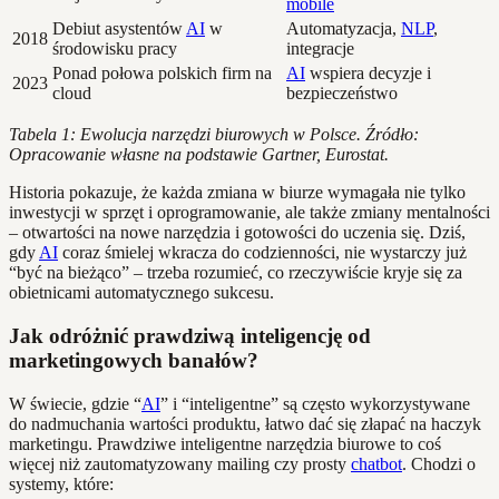
mobile
Debiut asystentów
AI
w
Automatyzacja,
NLP
,
2018
środowisku pracy
integracje
Ponad połowa polskich firm na
AI
wspiera decyzje i
2023
cloud
bezpieczeństwo
Tabela 1: Ewolucja narzędzi biurowych w Polsce. Źródło:
Opracowanie własne na podstawie Gartner, Eurostat.
Historia pokazuje, że każda zmiana w biurze wymagała nie tylko
inwestycji w sprzęt i oprogramowanie, ale także zmiany mentalności
– otwartości na nowe narzędzia i gotowości do uczenia się. Dziś,
gdy
AI
coraz śmielej wkracza do codzienności, nie wystarczy już
“być na bieżąco” – trzeba rozumieć, co rzeczywiście kryje się za
obietnicami automatycznego sukcesu.
Jak odróżnić prawdziwą inteligencję od
marketingowych banałów?
W świecie, gdzie “
AI
” i “inteligentne” są często wykorzystywane
do nadmuchania wartości produktu, łatwo dać się złapać na haczyk
marketingu. Prawdziwe inteligentne narzędzia biurowe to coś
więcej niż zautomatyzowany mailing czy prosty
chatbot
. Chodzi o
systemy, które: