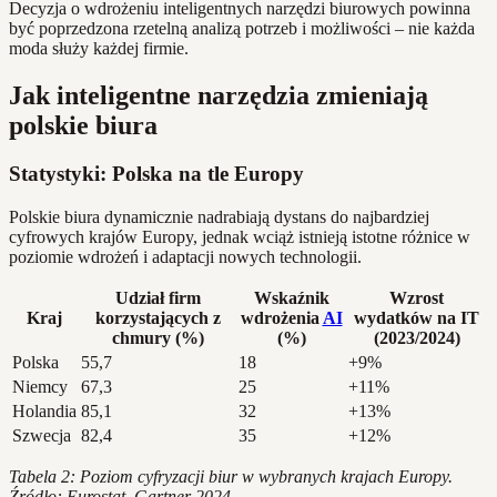
Decyzja o wdrożeniu inteligentnych narzędzi biurowych powinna
być poprzedzona rzetelną analizą potrzeb i możliwości – nie każda
moda służy każdej firmie.
Jak inteligentne narzędzia zmieniają
polskie biura
Statystyki: Polska na tle Europy
Polskie biura dynamicznie nadrabiają dystans do najbardziej
cyfrowych krajów Europy, jednak wciąż istnieją istotne różnice w
poziomie wdrożeń i adaptacji nowych technologii.
Udział firm
Wskaźnik
Wzrost
Kraj
korzystających z
wdrożenia
AI
wydatków na IT
chmury (%)
(%)
(2023/2024)
Polska
55,7
18
+9%
Niemcy
67,3
25
+11%
Holandia
85,1
32
+13%
Szwecja
82,4
35
+12%
Tabela 2: Poziom cyfryzacji biur w wybranych krajach Europy.
Źródło: Eurostat, Gartner 2024.