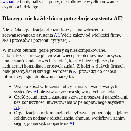
wsparcie
i optymalizacja pracy, nie całkowite wyeliminowanie
czynnika ludzkiego.
Dlaczego nie każde biuro potrzebuje asystenta AI?
Nie każda organizacja od razu skorzysta na wdrożeniu
zaawansowanego asystenta
AI
. Wiele zależy od wielkości firmy,
skali procesów i poziomu cyfryzacji.
W małych biurach, gdzie procesy są nieskomplikowane,
automatyzacja może generować więcej problemów niż korzyści:
konieczność dodatkowych szkoleń, koszty integracji, ryzyko
nadmiernej komplikacji prostych zadań. Z kolei w dużych firmach
brak przemyślanej strategii wdrożenia
AI
prowadzi do chaosu
informacyjnego i dublowania narzędzi.
Wysoki koszt wdrożenia i utrzymania zaawansowanych
systemów
AI
nie zawsze zwraca się w małych zespołach.
Część zadań można zautomatyzować prostszymi narzędziami,
bez konieczności inwestowania w pełnoprawnego asystenta
AI
.
Organizacje o niskim poziomie cyfryzacji potrzebują najpierw
solidnych podstaw (digitalizacja, chmura, workflow), zanim
sięgną po narzędzia oparte na
AI
.