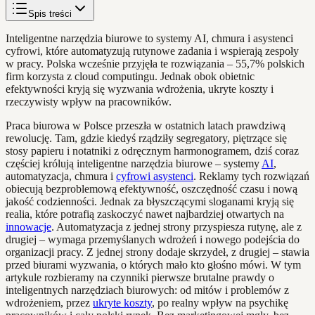
Spis treści
Inteligentne narzędzia biurowe to systemy AI, chmura i asystenci
cyfrowi, które automatyzują rutynowe zadania i wspierają zespoły
w pracy. Polska wcześnie przyjęła te rozwiązania – 55,7% polskich
firm korzysta z cloud computingu. Jednak obok obietnic
efektywności kryją się wyzwania wdrożenia, ukryte koszty i
rzeczywisty wpływ na pracowników.
Praca biurowa w Polsce przeszła w ostatnich latach prawdziwą
rewolucję. Tam, gdzie kiedyś rządziły segregatory, piętrzące się
stosy papieru i notatniki z odręcznym harmonogramem, dziś coraz
częściej królują inteligentne narzędzia biurowe – systemy
AI
,
automatyzacja, chmura i
cyfrowi asystenci
. Reklamy tych rozwiązań
obiecują bezproblemową efektywność, oszczędność czasu i nową
jakość codzienności. Jednak za błyszczącymi sloganami kryją się
realia, które potrafią zaskoczyć nawet najbardziej otwartych na
innowacje
. Automatyzacja z jednej strony przyspiesza rutynę, ale z
drugiej – wymaga przemyślanych wdrożeń i nowego podejścia do
organizacji pracy. Z jednej strony dodaje skrzydeł, z drugiej – stawia
przed biurami wyzwania, o których mało kto głośno mówi. W tym
artykule rozbieramy na czynniki pierwsze brutalne prawdy o
inteligentnych narzędziach biurowych: od mitów i problemów z
wdrożeniem, przez
ukryte koszty
, po realny wpływ na psychikę