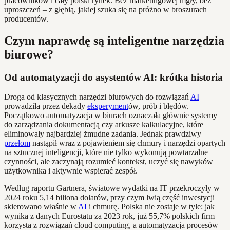
pracowników i cały polski rynek. Bez marketingowej mgły, bez
uproszczeń – z głębią, jakiej szuka się na próżno w broszurach
producentów.
Czym naprawdę są inteligentne narzędzia
biurowe?
Od automatyzacji do asystentów AI: krótka historia
Droga od klasycznych narzędzi biurowych do rozwiązań
AI
prowadziła przez dekady
eksperyment
ów, prób i błędów.
Początkowo automatyzacja w biurach oznaczała głównie systemy
do zarządzania dokumentacją czy arkusze kalkulacyjne, które
eliminowały najbardziej żmudne zadania. Jednak prawdziwy
przełom
nastąpił wraz z pojawieniem się chmury i narzędzi opartych
na sztucznej inteligencji, które nie tylko wykonują powtarzalne
czynności, ale zaczynają rozumieć kontekst, uczyć się nawyków
użytkownika i aktywnie wspierać zespół.
Według raportu Gartnera, światowe wydatki na IT przekroczyły w
2024 roku 5,14 biliona dolarów, przy czym lwią część inwestycji
skierowano właśnie w
AI
i chmurę. Polska nie zostaje w tyle: jak
wynika z danych Eurostatu za 2023 rok, już 55,7% polskich firm
korzysta z rozwiązań cloud computing, a automatyzacja procesów