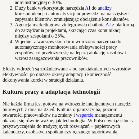
administracyjnej o 30%.
Duży bank wykorzystuje narzędzia
AI
do
analizy
korespondencji i automatyzacji odpowiedzi na najczęstsze
zapytania klientów, zmniejszając obciążenie konsultantów.
Agencja marketingowa zintegrowała chatbota
AI
z platformą
do zarządzania projektami, skracając czas komunikacji
między zespołami o 25%.
W jednej z warszawskich firm wdrożono narzędzia do
automatycznego monitorowania efektywności pracy
zespołów, co przełożyło się na lepszą alokację zasobów i
wzrost zaangażowania pracowników.
Efekty wdrożeń są zróżnicowane – od spektakularnych wzrostów
efektywności po dłuższe okresy adaptacji i konieczność
dokonywania korekt w strategii działania.
Kultura pracy a adaptacja technologii
Nie każda firma jest gotowa na wdrożenie inteligentnych narzędzi
biurowych z dnia na dzień. Kultura organizacyjna, poziom
otwartości pracowników na zmiany i
wsparcie
managementu
okazują się równie ważne, jak technologia. W Polsce wciąż silne są
przyzwyczajenia do tradycyjnych rozwiązań – papierowych
kalendarzy, osobistych spotkań czy ręcznego raportowania.