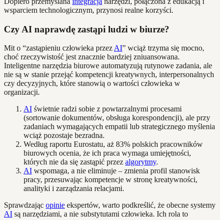
Dopiero przemyślana
integracja
narzędzi, połączona z edukacją i
wsparciem technologicznym, przynosi realne korzyści.
Czy AI naprawdę zastąpi ludzi w biurze?
Mit o “zastąpieniu człowieka przez
AI
” wciąż trzyma się mocno,
choć rzeczywistość jest znacznie bardziej zniuansowana.
Inteligentne narzędzia biurowe automatyzują rutynowe zadania, ale
nie są w stanie przejąć kompetencji kreatywnych, interpersonalnych
czy decyzyjnych, które stanowią o wartości człowieka w
organizacji.
AI
świetnie radzi sobie z powtarzalnymi procesami
(sortowanie dokumentów, obsługa korespondencji), ale przy
zadaniach wymagających empatii lub strategicznego myślenia
wciąż pozostaje bezradna.
Według raportu Eurostatu, aż 83% polskich pracowników
biurowych ocenia, że ich praca wymaga umiejętności,
których nie da się zastąpić przez
algorytmy
.
AI
wspomaga, a nie eliminuje – zmienia profil stanowisk
pracy, przesuwając kompetencje w stronę kreatywności,
analityki i zarządzania relacjami.
Sprawdzając
opinie
ekspertów, warto podkreślić, że obecne systemy
AI
są narzędziami, a nie substytutami człowieka. Ich rola to