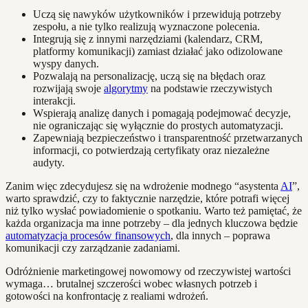
Uczą się nawyków użytkowników i przewidują potrzeby
zespołu, a nie tylko realizują wyznaczone polecenia.
Integrują się z innymi narzędziami (kalendarz, CRM,
platformy komunikacji) zamiast działać jako odizolowane
wyspy danych.
Pozwalają na personalizację, uczą się na błędach oraz
rozwijają swoje
algorytmy
na podstawie rzeczywistych
interakcji.
Wspierają analizę danych i pomagają podejmować decyzje,
nie ograniczając się wyłącznie do prostych automatyzacji.
Zapewniają bezpieczeństwo i transparentność przetwarzanych
informacji, co potwierdzają certyfikaty oraz niezależne
audyty.
Zanim więc zdecydujesz się na wdrożenie modnego “asystenta
AI
”,
warto sprawdzić, czy to faktycznie narzędzie, które potrafi więcej
niż tylko wysłać powiadomienie o spotkaniu. Warto też pamiętać, że
każda organizacja ma inne potrzeby – dla jednych kluczowa będzie
automatyzacja procesów finansowych
, dla innych – poprawa
komunikacji czy zarządzanie zadaniami.
Odróżnienie marketingowej nowomowy od rzeczywistej wartości
wymaga… brutalnej szczerości wobec własnych potrzeb i
gotowości na konfrontację z realiami wdrożeń.