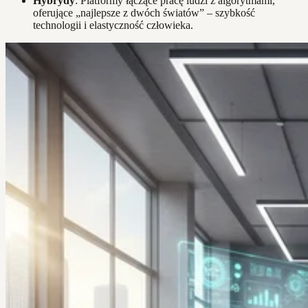
Hybrydy
: Platformy łączące pracę ludzi z algorytmami,
oferujące „najlepsze z dwóch światów” – szybkość
technologii i elastyczność człowieka.