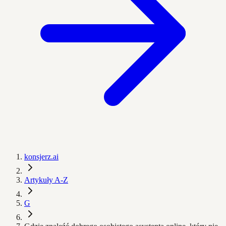
konsjerz.ai
Artykuły A-Z
G