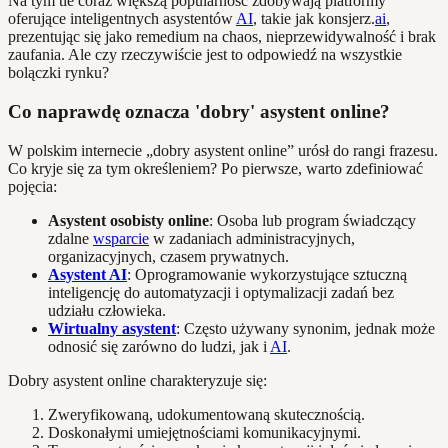
Na tym tle coraz większą popularność zdobywają platformy
oferujące inteligentnych asystentów
AI
, takie jak konsjerz.
ai
,
prezentując się jako remedium na chaos, nieprzewidywalność i brak
zaufania. Ale czy rzeczywiście jest to odpowiedź na wszystkie
bolączki rynku?
Co naprawdę oznacza 'dobry' asystent online?
W polskim internecie „dobry asystent online” urósł do rangi frazesu.
Co kryje się za tym określeniem? Po pierwsze, warto zdefiniować
pojęcia:
Asystent osobisty online
: Osoba lub program świadczący
zdalne
wsparcie
w zadaniach administracyjnych,
organizacyjnych, czasem prywatnych.
Asystent AI
: Oprogramowanie wykorzystujące sztuczną
inteligencję do automatyzacji i optymalizacji zadań bez
udziału człowieka.
Wirtualny asystent
: Często używany synonim, jednak może
odnosić się zarówno do ludzi, jak i
AI
.
Dobry asystent online charakteryzuje się:
Zweryfikowaną, udokumentowaną skutecznością.
Doskonałymi umiejętnościami komunikacyjnymi.