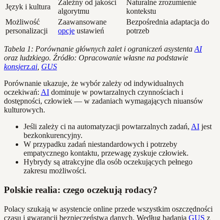
Zależny od jakości
Naturalne zrozumienie
Język i kultura
algorytmu
kontekstu
Możliwość
Zaawansowane
Bezpośrednia adaptacja do
personalizacji
opcje
ustawień
potrzeb
Tabela 1: Porównanie głównych zalet i ograniczeń asystenta
AI
oraz ludzkiego. Źródło: Opracowanie własne na podstawie
konsjerz.ai
,
GUS
Porównanie ukazuje, że wybór zależy od indywidualnych
oczekiwań:
AI
dominuje w powtarzalnych czynnościach i
dostępności, człowiek — w zadaniach wymagających niuansów
kulturowych.
Jeśli zależy ci na automatyzacji powtarzalnych zadań,
AI
jest
bezkonkurencyjny.
W przypadku zadań niestandardowych i potrzeby
empatycznego kontaktu, przewagę zyskuje człowiek.
Hybrydy są atrakcyjne dla osób oczekujących pełnego
zakresu możliwości.
Polskie realia: czego oczekują rodacy?
Polacy szukają w asystencie online przede wszystkim oszczędności
czasu i gwarancji bezpieczeństwa danych. Według badania
GUS
z