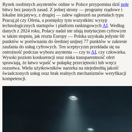
Rynek osobistych asystentów online w Polsce przypomina dziś
pole
bitwy bez jasnych zasad. Z jednej strony — programy rządowe i
lokalne inicjatywy, z drugiej — zalew ogłoszeń na portalach typu
Pracuj.pl czy Oferia, a pomiędzy tym wszystkim: wysyp
technologicznych startupów i platform rankingowych
AI
. Według
danych z 2024 roku, Polacy nadal nie ufają instytucjom cyfrowym
w takim stopniu, jak reszta Europy — Polska uzyskała jedynie 60
punktów w porównaniu do średniej unijnej 77 punktów w zakresie
zaufania do usług cyfrowych. Ten sceptycyzm przekłada się na
ostrożność podczas wyboru asystenta — czy to
AI
, czy człowieka.
Wysoki poziom konkurencji oraz niska transparentność ofert
sprawiają, że łatwo wpaść w pułapkę przeciętności lub wręcz
oszustwa. Wielu użytkowników narzeka na niejednolitą jakość
świadczonych usług oraz brak realnych mechanizmów weryfikacji
kompetencji.