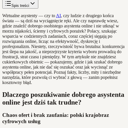
Spis treści
Wirtualne asystenty — czy to
AI
, czy ludzie z drugiego końca
świata — są dziś na wyciągnięcie ręki. Ale czy naprawdę wiesz,
gdzie znaleźć dobrego osobistego asystenta online i nie utknąć w
morzu nijakości, ściemy i cyfrowych porażek? Polacy, szukając
wsparcia w codziennych zadaniach, coraz częściej sięgają po
rozwiązania online, licząc na efektywność, dyskrecję i
profesjonalizm. Niestety, rzeczywistość bywa brutalna: konkurencja
jest ślepa na jakość, a nieprzejrzyste kryteria wyboru prowadzą do
frustracji, strat czasu i pieniędzy. W tym artykule nie znajdziesz
cukierkowych obietnic — pokazujemy, gdzie i jak szukać dobrego
asystenta online, jak nie dać się oszukać oraz jak wycisnąć ze
współpracy pełen potencjał. Poznaj fakty, liczby, mity i niezbędne
narzędzia, które pozwolą ci wybrać z głową — zanim popełnisz
kosztowny błąd.
Dlaczego poszukiwanie dobrego asystenta
online jest dziś tak trudne?
Chaos ofert i brak zaufania: polski krajobraz
cyfrowych usług