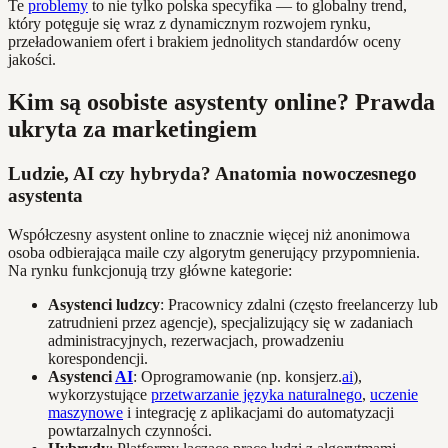
Te
problemy
to nie tylko polska specyfika — to globalny trend,
który potęguje się wraz z dynamicznym rozwojem rynku,
przeładowaniem ofert i brakiem jednolitych standardów oceny
jakości.
Kim są osobiste asystenty online? Prawda
ukryta za marketingiem
Ludzie, AI czy hybryda? Anatomia nowoczesnego
asystenta
Współczesny asystent online to znacznie więcej niż anonimowa
osoba odbierająca maile czy algorytm generujący przypomnienia.
Na rynku funkcjonują trzy główne kategorie:
Asystenci ludzcy
: Pracownicy zdalni (często freelancerzy lub
zatrudnieni przez agencje), specjalizujący się w zadaniach
administracyjnych, rezerwacjach, prowadzeniu
korespondencji.
Asystenci
AI
: Oprogramowanie (np. konsjerz.
ai
),
wykorzystujące
przetwarzanie języka naturalnego
,
uczenie
maszynowe
i integrację z aplikacjami do automatyzacji
powtarzalnych czynności.