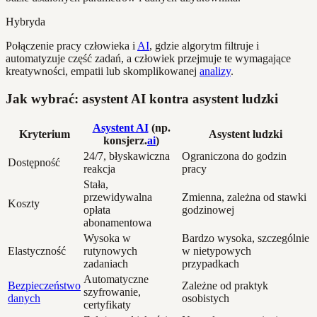
Hybryda
Połączenie pracy człowieka i
AI
, gdzie algorytm filtruje i
automatyzuje część zadań, a człowiek przejmuje te wymagające
kreatywności, empatii lub skomplikowanej
analizy
.
Jak wybrać: asystent AI kontra asystent ludzki
Asystent AI
(np.
Kryterium
Asystent ludzki
konsjerz.
ai
)
24/7, błyskawiczna
Ograniczona do godzin
Dostępność
reakcja
pracy
Stała,
przewidywalna
Zmienna, zależna od stawki
Koszty
opłata
godzinowej
abonamentowa
Wysoka w
Bardzo wysoka, szczególnie
Elastyczność
rutynowych
w nietypowych
zadaniach
przypadkach
Automatyczne
Bezpieczeństwo
Zależne od praktyk
szyfrowanie,
danych
osobistych
certyfikaty