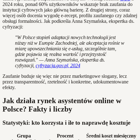
2024 roku, ponad 60% użytkowników wskazuje brak zaufania do
instytucji cyfrowych jako główną barierę. Z drugiej strony, coraz
więcej osób docenia wygodę e-recept, profilu zaufanego czy zdalnej
obsługi formalności. Jak podkreśla Anna Szymańska, ekspertka ds.
cyfryzacji:
"W Polsce stopień adaptacji nowych technologii jest
niższy niż w Europie Zachodniej, ale akceptacja rośnie w
miarę upowszechniania się e-usług, szczególnie tam,
gdzie pojawia się realna wartość i przejrzystość
rozwiązań." — Anna Szymańska, ekspertka ds.
cyfryzacji,
cyfryzacja.gov.pl, 2024
Zaufanie buduje się więc nie przez marketingowe slogany, lecz
przez transparentność, rzetelność i konkretne, udokumentowane
efekty.
Jak działa rynek asystentów online w
Polsce? Fakty i liczby
Statystyki: kto korzysta i ile to naprawdę kosztuje
Grupa
Procent
Średni koszt miesięczny