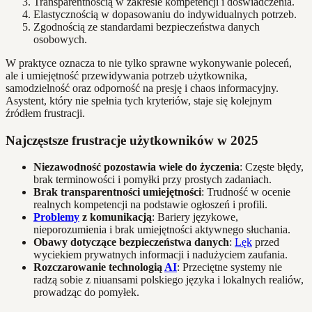
Transparentnością w zakresie kompetencji i doświadczenia.
Elastycznością w dopasowaniu do indywidualnych potrzeb.
Zgodnością ze standardami bezpieczeństwa danych
osobowych.
W praktyce oznacza to nie tylko sprawne wykonywanie poleceń,
ale i umiejętność przewidywania potrzeb użytkownika,
samodzielność oraz odporność na presję i chaos informacyjny.
Asystent, który nie spełnia tych kryteriów, staje się kolejnym
źródłem frustracji.
Najczęstsze frustracje użytkowników w 2025
Niezawodność pozostawia wiele do życzenia
: Częste błędy,
brak terminowości i pomyłki przy prostych zadaniach.
Brak transparentności umiejętności
: Trudność w ocenie
realnych kompetencji na podstawie ogłoszeń i profili.
Problemy
z komunikacją
: Bariery językowe,
nieporozumienia i brak umiejętności aktywnego słuchania.
Obawy dotyczące bezpieczeństwa danych
:
Lęk
przed
wyciekiem prywatnych informacji i nadużyciem zaufania.
Rozczarowanie technologią
AI
: Przeciętne systemy nie
radzą sobie z niuansami polskiego języka i lokalnych realiów,
prowadząc do pomyłek.